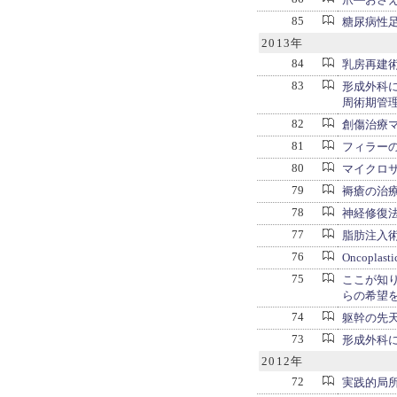
85
糖尿病性
2013年
84
乳房再建術 u
83
形成外科
周術期管
82
創傷治療
81
フィラー
80
マイクロ
79
褥瘡の治療
78
神経修復
77
脂肪注入
76
Oncoplas
75
ここが知りた
らの希望
74
躯幹の先
73
形成外科に
2012年
72
実践的局