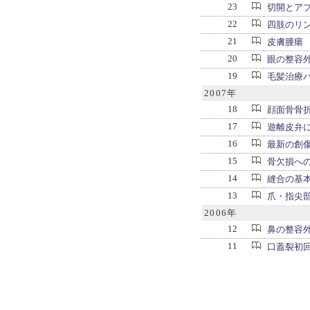
23
切開とア
22
四肢のリ
21
皮膚腫瘍
20
眼の整容
19
毛髪治療
2007年
18
顔面骨骨折治
17
遊離皮弁
16
最新の創
15
骨欠損へ
14
縫合の基
13
爪・指尖
2006年
12
鼻の整容
11
口蓋裂初