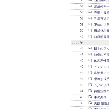
55
Cranio
54
形成外科
53
胸壁・腹
52
乳房再建術
51
眼瞼の退
50
形成外科領
49
口唇部周
2010年
48
日本のフ
47
熱傷の初
46
体表悪性
45
アンチエイ
44
爪治療マ
43
眼瞼形成
42
耳介の形
41
褥瘡治療
40
手の外傷
39
実践 慢性