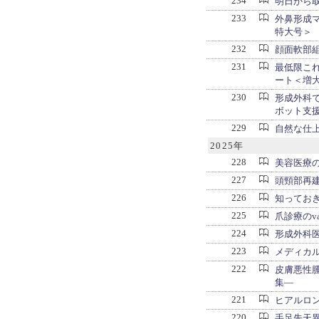
234
明日から
233
外鼻形成マスター
特大号＞
232
顔面軟部
231
最低限こ
ート＜増
230
形成外科
ボット支
229
自然な仕
2025年
228
美容医療
227
頭頸部再建
226
知ってお
225
爪診療のvari
224
形成外科医
223
メディカ
222
皮膚悪性腫瘍
集―
221
ヒアルロ
220
手足先天異