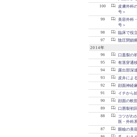
100
皮膚外科
号＞
99
美容外科
号＞
98
臨床で役立つ
97
陰圧閉鎖
2014年
96
口蓋裂の
95
有茎穿通
94
露出部深
93
皮弁によ
92
顔面神経麻痺
91
イチから
90
顔面の軟
89
口唇裂初
88
コツがわ
医・外科
87
眼瞼の美
86
爪―おさ