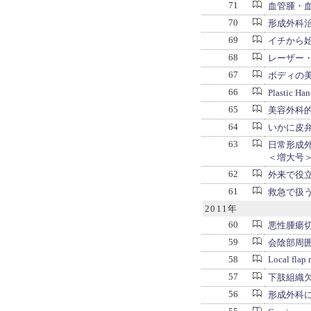
71
血管腫・
70
形成外科
69
イチから
68
レーザー
67
ボディの
66
Plastic 
65
美容外科
64
いかに皮
63
日常形成
＜増大号
62
外来で役
61
救急で扱
2011年
60
悪性腫瘍
59
会陰部周
58
Local flap
57
下肢組織
56
形成外科