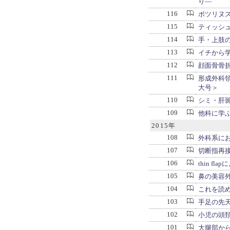
り―
116
ボツリヌ
115
ティッシ
114
手・上肢
113
イチから
112
顔面骨骨
111
形成外科
大号＞
110
シミ・肝
109
他科に学
2015年
108
外科系にお
107
切断指再
106
thin fl
105
鼻の美容
104
これを読
103
手足の先
102
小児の頭
101
大腿部か