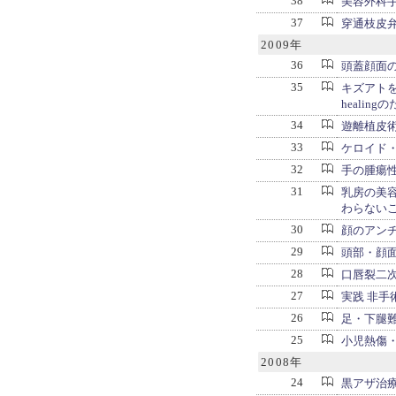
38
美容外科
37
穿通枝皮
2009年
36
頭蓋顔面の
35
キズアトをい
healing
34
遊離植皮術の
33
ケロイド
32
手の腫瘍
31
乳房の美
わらない
30
顔のアン
29
頭部・顔
28
口唇裂二
27
実践 非手
26
足・下腿
25
小児熱傷
2008年
24
黒アザ治