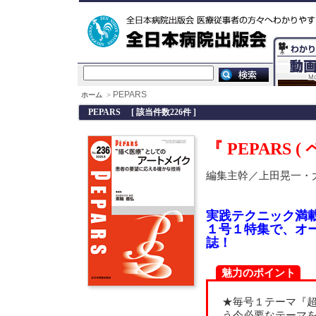
PEPARS
ホーム
>
PEPARS [ 該当件数226件 ]
『
PEPARS
(
編集主幹／上田晃一・
実践テクニック満
１号１特集で、オ
誌！
魅力のポイント
★毎号１テーマ『
う今必要なテーマ