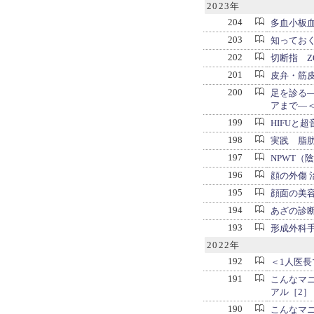
2023年
204
多血小板血
203
知っておく
202
切断指 Z
201
皮弁・筋
200
足を診る
アまで―
199
HIFUと
198
実践 脂
197
NPWT（
196
顔の外傷 
195
顔面の美容外
194
あざの診
193
形成外科手
2022年
192
＜1人医
191
こんなマ
アル［2］
190
こんなマ