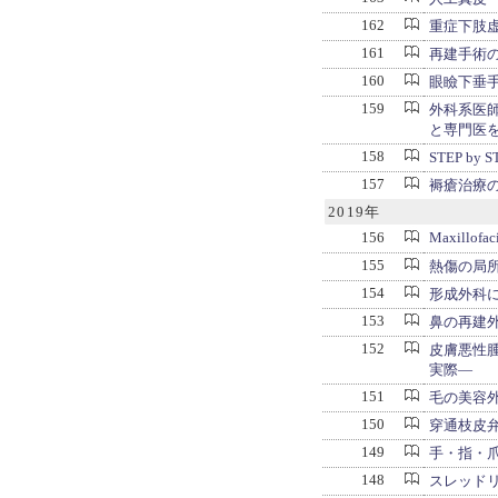
162
重症下肢
161
再建手術
160
眼瞼下垂
159
外科系医師
と専門医
158
STEP b
157
褥瘡治療
2019年
156
Maxillofac
155
熱傷の局
154
形成外科
153
鼻の再建
152
皮膚悪性腫瘍
実際―
151
毛の美容
150
穿通枝皮弁
149
手・指・
148
スレッド