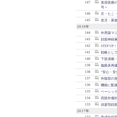
147
美容医療
号＞
146
爪・たこ
145
患児・家
2018年
144
外用薬マ
143
顔面神経
142
STEP UP！ 
141
戦略とし
140
下肢潰瘍
139
義眼床再
138
“安心・安
137
外陰部の
136
機能に配
135
ベーシッ
134
四肢外傷
133
頭蓋顎顔
2017年
132