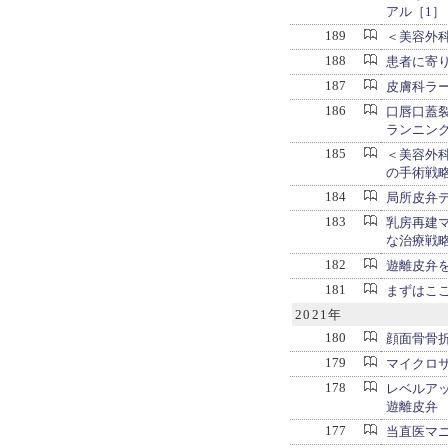
アル［1］
189
＜美容外
188
患者に寄
187
皮膚科ラー
186
口唇口蓋
ランニン
185
＜美容外
の手術戦
184
局所皮弁
183
乳房再建
な治療戦
182
遊離皮弁
181
まずはこ
2021年
180
顔面骨骨
179
マイクロ
178
レベルア
遊離皮弁
177
当直医マ