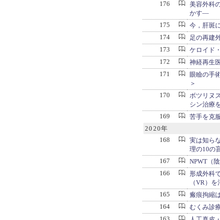
176
美容外科
かす―
175
今，肝斑
174
足の再建
173
ケロイド・
172
神経再生
171
眼瞼の手
＞
170
ボツリヌ
シン治療
169
苦手を克
2020年
168
実は知ら
理の10の
167
NPWT（
166
形成外科
（VR）を
165
瘢痕拘縮
164
むくみ診療
163
人工真皮