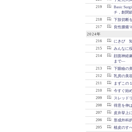
219
Basic S
チ，創閉
218
下肢切断
217
良性腫瘍
2024年
216
にきび 
215
みんなに
214
顔面神経
まで―
213
下眼瞼の
212
乳房の美
211
まずこの
210
今すぐ始
209
スレッド
208
得意を伸
207
皮弁挙上
206
形成外科
205
植皮のす