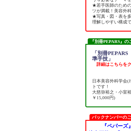
★若手医師のため
ツが満載！美容外
★写真・図・表を多
理解しやすい構成
『別冊PEPARS』の
「別冊PEPAR
準手技」
詳細はこちらをク
日本美容外科学会(
トです！
大慈弥裕之・小室裕造/
￥15,000円)
バックナンバーの
『ペパーズ