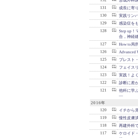
形成外科
131
成長に寄
130
実践リン
129
感染症を
128
Step 
合，神経
127
How t
126
Advanced
125
ブレスト
124
フェイスリ
123
実践！よ
122
診断に差
121
他科に学
―
2016年
120
イチから
119
慢性皮膚
118
再建外科で
117
ケロイド・