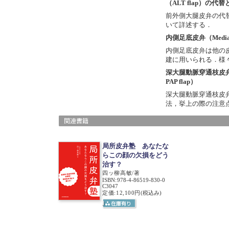
（ALT flap）の代
前外側大腿皮弁の代
いて詳述する．
内側足底皮弁（Medial p
内側足底皮弁は他の
建に用いられる．様
深大腿動脈穿通枝皮弁（Prof
PAP flap）
深大腿動脈穿通枝皮弁（Profu
法，挙上の際の注意
局所皮弁塾 あなたな
らこの顔の欠損をどう
治す？
四ッ柳高敏/著
ISBN
:
978-4-86519-830-0
C3047
定価:12,100円
(税込み)