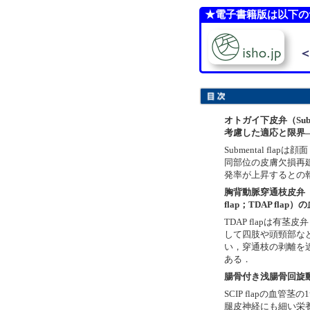
★電子書籍版は以下の
＜
オトガイ下皮弁（Submenta
考慮した適応と限界
Submental flapは
同部位の皮膚欠損再
発率が上昇するとの
胸背動脈穿通枝皮弁（Thorac
flap；TDAP fla
TDAP
flapは有茎
して四肢や頭頸部な
い，穿通枝の剥離を
ある．
腸骨付き浅腸骨回旋動脈
SCIP
flapの血管茎
腿皮神経にも細い栄