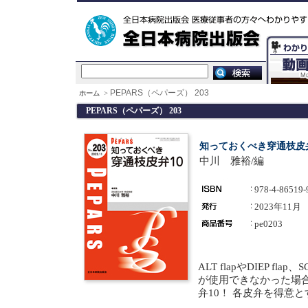
PEPARS（ペパーズ） 203
ホーム
>
PEPARS（ペパーズ） 203
知っておくべき穿通枝皮弁
中川 雅裕/編
978-4-86519-
2023年11月
pe0203
ALT
flapやDIEP fl
が使用できなかった場合など
弁10！ 各皮弁を得意