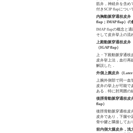
筋弁，神経弁を含めてS
付きSCIP flapに
内胸動脈穿通枝皮弁（Inter
flap；IMAP fla
IMAP
flapの概念
そして皮弁挙上の流
上殿動脈穿通枝皮弁（S
（IGAP flap）
上・下殿動脈穿通枝
皮弁挙上法，血行再
解説した．
外側上腕皮弁（Lateral 
上腕外側部で同一血
皮弁の挙上が可能で
ある．特に肘周囲の
後脛骨動脈穿通枝皮弁（Poste
flap）
後脛骨動脈穿通枝皮弁（poste
皮弁であり，下腿や
骨や腱と隣接してお
前内側大腿皮弁，浅