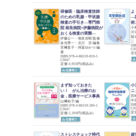
研修医・臨床検査技師
よ
のための乳腺・甲状腺
―
検査の手引き―専門病
術
院 相良病院×伊藤病院が
小
川
おくる検査の実際―
猛
伊藤公一・相良吉昭/監修
二
金光秀一・北川 亘/編集
IS
宮﨑直子・持冨ゆかり/編
C3
著
定価
ISBN
:
978-4-86519-819-5
C3047
定価:4,950円
(税込み)
まず知っておきた
小
い！ がん治療のお
ニ
金，医療サービス事典
宮
中
山﨑知子/編
IS
ISBN
:
978-4-86519-284-1
C3
C3047
定価
定価:2,200円
(税込み)
ストレスチェック時代
超