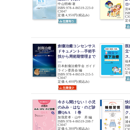
中山明峰/著
ロ
ISBN
:
978-4-86519-223-0
宮
C3047
IS
定価:4,950円
(税込み)
C3
定価
創傷治癒コンセンサス
医
ドキュメント―手術手
立
技から周術期管理まで
ス
―
福
IS
日本創傷治癒学会 ガイド
C3
ライン委員会/編
定価
ISBN
:
978-4-86519-215-5
C3047
定価:4,400円
(税込み)
今さら聞けない！小児
快
のみみ・はな・のど診
睡
療Q&A Ⅰ巻
ク
加我君孝・山中 昇/編
林
ISBN
:
978-4-86519-208-7
浦
C3047
IS
定価:6,380円
(税込み)
C3