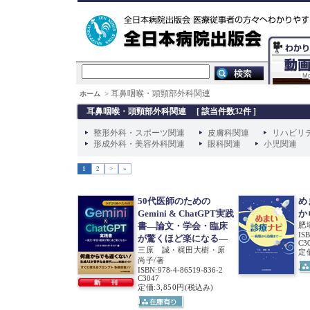
耳鼻咽喉・頭頸部外科関連
ホーム
>
耳鼻咽喉・頭頸部外科関連 [ 該当件数32件 ]
整形外科・スポーツ関連
皮膚科関連
リハビリ
形成外科・美容外科関連
眼科関連
小児関連
1
2
>
»
50代医師のための
め
Gemini & ChatGPT実践
か
書―論文・学会・臨床
肥
IS
が驚くほど楽になる―
C3
三原 誠・梶田大樹・原
定価
尚子/著
ISBN
:
978-4-86519-836-2
C3047
定価:3,850円
(税込み)