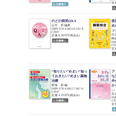
定価
のどの病気Q&A
医
山中 昇/編著
め
ISBN
:
978-4-86519-201-8
ッ
C3047
日
定価:6,600円
(税込み)
崎
IS
C3
定価
“知りたい”めまい“知っ
ア
ておきたい”めまい薬物
な
治療
外
肥塚 泉/編
か
ISBN
:
978-4-88117-067-0
―
C3047
百
定価:4,950円
(税込み)
IS
C3
定価