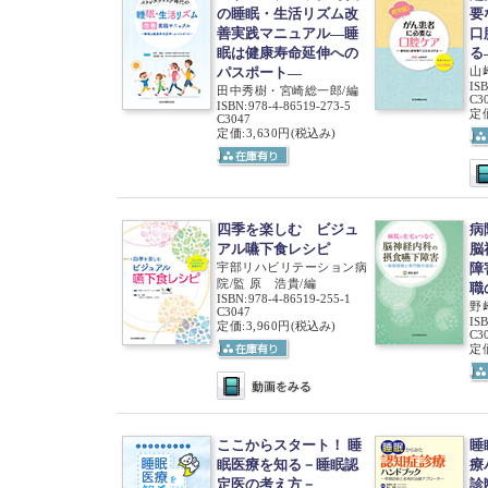
の睡眠・生活リズム改
要
善実践マニュアル―睡
口
眠は健康寿命延伸への
る
パスポート―
山
IS
田中秀樹・宮崎総一郎/編
C3
ISBN
:
978-4-86519-273-5
定価
C3047
定価:3,630円
(税込み)
四季を楽しむ ビジュ
病
アル嚥下食レシピ
脳
宇部リハビリテーション病
障
院/監 原 浩貴/編
職
ISBN
:
978-4-86519-255-1
野
C3047
IS
定価:3,960円
(税込み)
C3
定価
ここからスタート！ 睡
睡
眠医療を知る－睡眠認
療
定医の考え方－
診