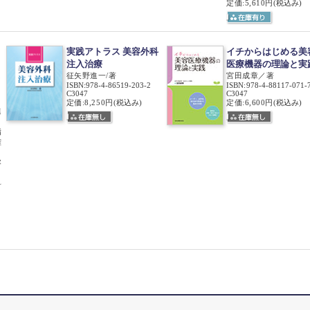
定価:5,610円
(税込み)
実践アトラス 美容外科
イチからはじめる美
注入治療
医療機器の理論と実
3
征矢野進一/著
宮田成章／著
ISBN
:
978-4-86519-203-2
ISBN
:
978-4-88117-071-
C3047
C3047
定価:8,250円
(税込み)
定価:6,600円
(税込み)
進
指
確
容
】
科