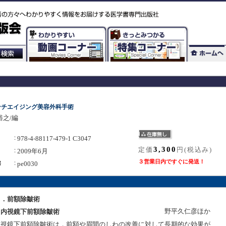
ンチエイジング美容外科手術
裕之/編
978-4-88117-479-1 C3047
3,300
定価
円(税込み)
2009年6月
３営業日内ですぐに発送！
pe0030
１．前額除皺術
野平久仁彦ほか
内視鏡下前額除皺術
内視鏡下前額除皺術は，前額や眉間のしわの改善に対して長期的な効果が