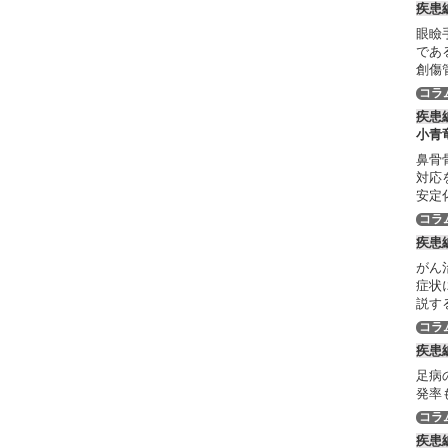
疾患
眼瞼
であ
創傷
コラ
疾患
小青
鼻骨
対応
安定
コラ
疾患
がん
症状
説す
コラ
疾患
足病
発率
コラ
疾患