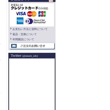
効
は
お支払い方法と送料について
返品・交換について
た
年間購読について
の
Twitter
(@zenniti_info)
か
い
再