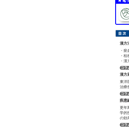
★電
漢方
・瘀
・桂
・漢
コラ
漢方
東洋
治療
コラ
疾患
更年
学的
の効
コラ