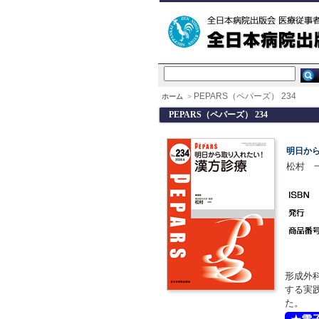
PEPARS（ペパーズ） 234
ホーム
>
PEPARS（ペパーズ） 234
明日か
松村 一
形成外
する実
た。