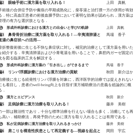
編2
眼瞼手術に漢方薬を取り入れる！
上田 真帆
手術後の合併症予防や瘢痕の早期成熟化に，柴苓湯と治打撲一方の併用が有
る．特に高血圧患者の術後血腫予防において著明な効果が認められ，漢方薬
管理の有力な選択肢となる．
ム
形成外科診療における漢方との出会いと学びの軌跡
上田 真帆
編3
鼻骨骨折治療に漢方薬を取り入れる！―辛夷清肺湯と
馬場 香子
竜湯の鼻症状への活用―
骨折整復術後に生じる不快な鼻症状に対し，補完的治療として漢方薬を用い
を紹介する．辛夷清肺湯および小青竜湯を用いることで，鼻腔内ガーゼ固定
化を図る臨床的工夫を解説する．
ム
形成外科診療に漢方薬の「引き出し」ができるまで
馬場 香子
編4
リンパ浮腫診療における漢方治療の貢献
秋田 新介ほ
治療後に生じる続発性リンパ浮腫を対象に，西洋医学的治療では捉えきれな
にも着目し，患者のwell-being向上を目指す漢方補助療法の意義を総論的に概
る．
ム
漢方とエビデンス
秋田 新介
編5
足病診療に漢方治療を取り入れる！
藤井 美樹
の一部は難治性であり，十分な標準治療を行えない場合も多く，治癒しても
も高い．補助療法，再発予防のために漢方を取り入れることは有用である．
ム
私が足病診療に漢方治療を取り入れるきっかけ
藤井 美樹
編6
肩こりを構造性疾患として再定義する―視線を起点と
岡田 宇広