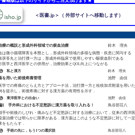
子書籍版は以下のサイトからご注文頂けます★
＜医書.jp＞（ 外部サイトへ移動します）
治療の概説と形成外科領域での瘀血治療
鈴木 理央
血は微小循環障害を本態とし，形成外科領域の多様な病態・疾患に関与する
枝茯苓丸と治打撲一方は，形成外科臨床で使用しやすい駆瘀血剤である
方医学と西洋医学との併用が，治療効果とQOL向上につながる
ム
私と漢方
鈴木 理央
薬を用いた術後疼痛管理
池野 由佳
医学での疼痛のとらえ方とアプローチ法，治打撲一方と桂枝加朮附湯を用い
例を提示し，術後疼痛に対する漢方薬の有用性を示す．
ム
東洋医学との出会い
池野 由佳
編1
手外科における不定愁訴に漢方薬を取り入れる！
鳥谷部荘八
期手や術後のしびれ・痛みなど不定愁訴に対する治療において，従来の西洋
投薬治療では明らかに限界がある．漢方薬はこのような不定愁訴に対して一
果をもたらす．
ム
手術の先に，もう1つの選択肢
鳥谷部荘八