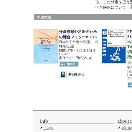
る．また外傷を扱う
べき疾患について，
外傷整形外科医のため
P
21
の縫合マスターBOOK
Ba
日本整形外傷学会/監 松
T
村福広/編
ISBN
:
978-4-86519-832-4
切
C3047
閉
定価:5,830円
(税込み)
大
橋
IS
C3
定価
正誤表
会社概