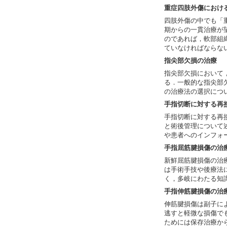
重症四肢外傷におけ
四肢外傷の中でも「
期からの一貫治療が
のであれば，軟部組
ていなければならな
指尖部欠損の治療
指尖部欠損において
る．一般的な指尖部
の治療法の選択につ
手指切断に対する再
手指切断に対する再
と術後管理について
や患者へのインフォ
手指屈筋腱損傷の治
新鮮屈筋腱損傷の治
は手術手技や後療法
く，多岐にわたる知
手指伸筋腱損傷の治
伸筋腱損傷は副子に
逃すと軽微な損傷で
ためには保存治療か