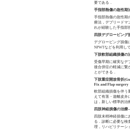
要である．
手指部熱傷の急性期
手指部熱傷の急性期
療法，デブリードマ
れが経験した手指部
四肢デグロービング
デグロービング損傷
NPWTなどを利用し
下肢軟部組織損傷の
受傷早期に確実なデ
後合併症の軽減に繋
とができる．
下肢重症開放骨折(Gusti
Fix and Flap surgery
軟部組織損傷を伴う
えて有茎・遊離皮弁による
は，新しい標準的治
四肢神経損傷の治療
四肢末梢神経損傷に
る．診断に必要な検
理，リハビリテーシ