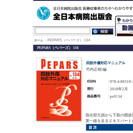
PEPARS（ペパーズ） 134
ホーム
>
PEPARS（ペパーズ） 134
四肢外傷対応マニュアル
竹内正樹/編
978-4-86519-
2018年2月
pe0134
指尖部欠損から下肢の開放
第一線を走るエキスパート