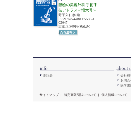
眼瞼の美容外科 手術手
技アトラス＜増大号＞
野平久仁彦/編
ISBN
:
978-4-88117-536-1
C3047
定価:5,500円
(税込み)
正誤表
会社概
お問合
医学書販
サイトマップ
|
特定商取引法について
|
個人情報について