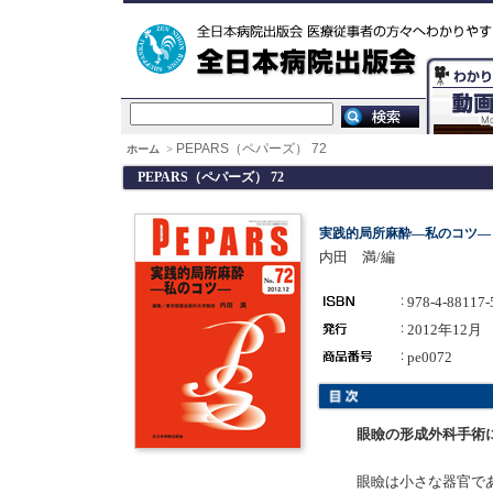
PEPARS（ペパーズ） 72
ホーム
>
PEPARS（ペパーズ） 72
実践的局所麻酔―私のコツ―
内田 満/編
978-4-88117-
2012年12月
pe0072
眼瞼の形成外科手術
眼瞼は小さな器官で