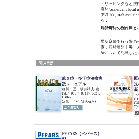
トリッピングなど腰
麻酔(tumescent l
(
EVLA
)，stab a
る．
局所麻酔の副作用と
局所麻酔を行う際の
傷，局所麻酔中毒，
法について記載した
腋臭症・多汗症治療実
匠
践マニュアル
法
細川 亙・坂井靖夫/編
新
ISBN
:
978-4-88117-062-5
上
C3047
IS
定価:5,940円
(税込み)
C3
定価
PEPARS（ペパーズ）
87