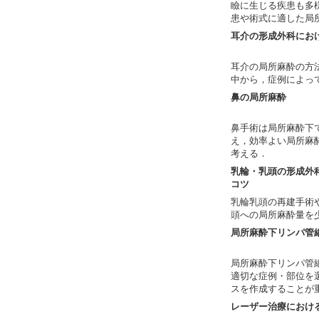
瞼に生じる疾患も多
患や術式に適した局
耳介の形成外科にお
耳介の局所麻酔の方
中から，症例によっ
鼻の局所麻酔
鼻手術は局所麻酔下
え，効率よい局所麻
考える．
乳輪・乳頭の形成外
コツ
乳輪乳頭の再建手術
頭への局所麻酔量を
局所麻酔下リンパ管
局所麻酔下リンパ管
適切な症例・部位を
スを作成することが
レーザー治療におけ