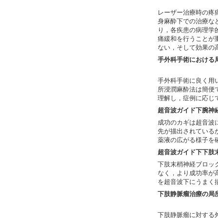
レーザー治療時の疼
身麻酔下での治療な
り，各疾患の病理学
痛緩和を行うことが
ない，そして効果の
手外科手術における
手外科手術に良く用
所浸潤麻酔法は簡便
理解し，症例に応じ
超音波ガイド下腕神
成功のカギは超音波
先が描出されている
薬液の広がる様子を
超音波ガイド下下肢
下肢末梢神経ブロッ
なく，より成功率が
を超音波下にうまく
下肢静脈瘤治療の局
下肢静脈瘤に対する