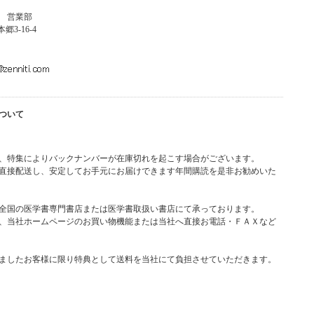
 営業部
郷3-16-4
ついて
、特集によりバックナンバーが在庫切れを起こす場合がございます。
直接配送し、安定してお手元にお届けできます年間購読を是非お勧めいた
全国の医学書専門書店または医学書取扱い書店にて承っております。
、当社ホームページのお買い物機能または当社へ直接お電話・ＦＡＸなど
ましたお客様に限り特典として送料を当社にて負担させていただきます。