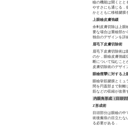
瞼の機能は開くとと
やすさにも通じる．
かとともに移植腱膜
上眼瞼皮膚弛緩
余剰皮膚切除は上眼
要な場合は重瞼部か
独自のデザインを詳
眉毛下皮膚切除術
眉毛下皮膚切除術は
のか，眼瞼皮膚弛緩
断について悩むこと
皮膚切除術のデザイ
眼瞼痙攣に対する上
眼瞼挙筋腱膜とミュ
間を円蓋部まで剝離
筋などの収縮が改善
内眼角形成（目頭切
Z形成術
目頭部分は眼瞼の中
術後瘢痕の目立たな
る必要がある．