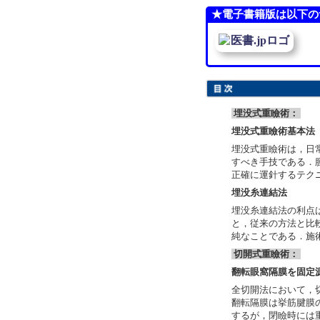
★電子書籍版は以下の
埋没式重瞼術：
埋没式重瞼術基本法
埋没式重瞼術は，日
すべき手技である．
正確に運針するテク
埋没糸連結法
埋没糸連結法の利点
と，従来の方法と比
純なことである．施
切開式重瞼術：
翻転眼窩隔膜を固定
全切開法において，
翻転隔膜は挙筋腱膜
するが，閉瞼時には