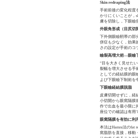
Skin redraping法
手術前後の変化程度
かりにくいことが，ski
膚を切除し，下眼瞼
外眼角形成（目尻切
下外側眼瞼靭帯の部
併症も少なく，効果
さの設定が手術のコ
瞼裂高増大術―眼瞼
“目を大きく見せた
裂幅を増大させる手
としての経結膜的眼
よび下眼瞼下制術を
下眼瞼経結膜脱脂
皮膚切開せずに，経結膜
小切開から眼窩隔膜
作で出血を最小限に
座位での確認は有用
眼窩隔膜を有効に利
本法はHamra法のfat
窩脂肪を直接，移動