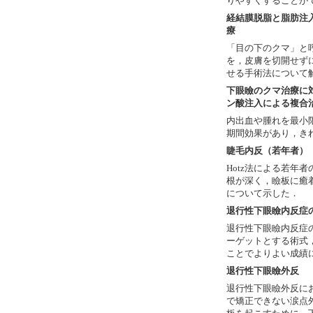
りやすくすることが
経結膜脱脂と脂肪注
療
「目の下のクマ」と
を，皮膚を切開せず
せる手術法について
下眼瞼のクマ治療に
ン酸注入による複合
内出血や腫れを最小
期間効果があり，き
睫毛内反（若年者）
Hotz法による若年
根が深く，瞼板に癒
について示した．
退行性下眼瞼内反症
退行性下眼瞼内反症
ーゲットとする術式
ことでよりよい成績
退行性下眼瞼外反
退行性下眼瞼外反において，la
で矯正できない涙点外反や