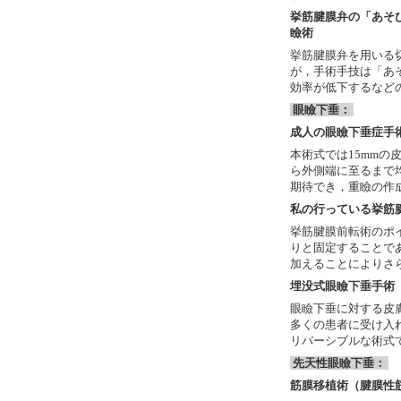
挙筋腱膜弁の「あそ
瞼術
挙筋腱膜弁を用いる
が，手術手技は「あ
効率が低下するなど
眼瞼下垂：
成人の眼瞼下垂症手
本術式では15mmの
ら外側端に至るまで
期待でき，重瞼の作
私の行っている挙筋
挙筋腱膜前転術のポ
りと固定することで
加えることによりさ
埋没式眼瞼下垂手術
眼瞼下垂に対する皮
多くの患者に受け入
リバーシブルな術式
先天性眼瞼下垂：
筋膜移植術（腱膜性