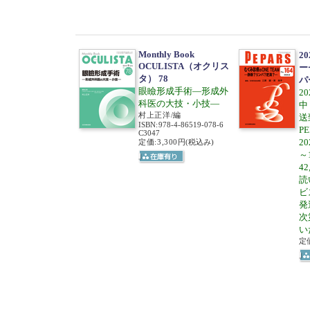
Monthly Book
2
OCULISTA（オクリス
ー
タ） 78
パ
眼瞼形成手術―形成外
2
科医の大技・小技―
中
村上正洋/編
送
ISBN
:
978-4-86519-078-6
P
C3047
2
定価:3,300円
(税込み)
～1
4
読
ビ
発
次
い
定価