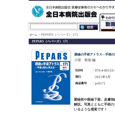
PEPARS（ペパーズ） 171
ホーム
>
PEPARS（ペパーズ） 171
眼瞼の手術アトラス―手術の
小室 裕造/編
978-4-86519-
2021年3月
pe0171
重瞼術や眼瞼下垂、皮膚弛
解説。写真とともに手術の
いるような感覚です！