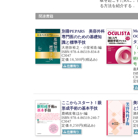
板を起こすために，
る方法を紹介する．
Mo
別冊PEPARS 美容外科
O
専門医のための基礎知
タ
識と標準手技
「
大慈弥裕之・小室裕造/編
ISBN
:
978-4-86519-834-8
ト
C3047
術
定価:16,500円
(税込み)
号
嘉
IS
C3
定価
ここからスタート！眼
美
形成手術の基本手技
と
鹿嶋友敬ほか/編
酒
ISBN
:
978-4-86519-240-7
IS
C3047
C3
定価:8,250円
(税込み)
定価