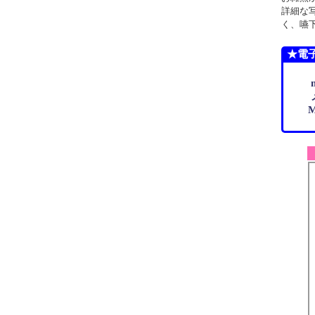
詳細な
く、嚥
★電
m
メ
Ma