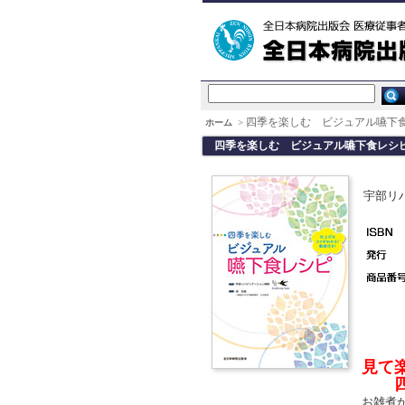
四季を楽しむ ビジュアル嚥下
ホーム
>
四季を楽しむ ビジュアル嚥下食レシ
宇部リ
見て
四季
お雑煮