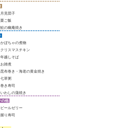
秋
月見団子
栗ご飯
鮭の幽庵焼き
冬
かぼちゃの煮物
クリスマスチキン
年越しそば
お雑煮
昆布巻き・海老の黄金焼き
七草粥
巻き寿司
いわしの蒲焼き
その他
ビールゼリー
握り寿司