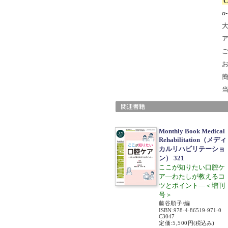
C
α
ア
簡
Monthly Book Medical
Rehabilitation（メディ
カルリハビリテーショ
ン） 321
ここが知りたい口腔ケ
ア―わたしが教えるコ
ツとポイント―＜増刊
号＞
藤谷順子/編
ISBN
:
978-4-86519-971-0
C3047
定価:5,500円
(税込み)