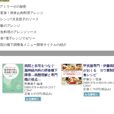
olumn
-アミラーゼの秘密
大変身！簡単お肉料理アレンジ
レンジ!!月見団子のソース
ご飯のアレンジ
お魚料理のアレンジソース
単!!電子レンジでゼリー
当院の嚥下調整食メニュー開発サイクルの紹介
病院と在宅をつなぐ
甲状腺専門・伊藤病
脳神経内科の摂食嚥下
がおくる ヨウ素制
障害―病態理解と専門
食レシピ
職の視点―
伊藤公一/監修
ISBN
:
978-4-86519-246-
野﨑園子/編著
C3047
ISBN
:
978-4-86519-253-7
定価:1,760円
(税込み)
C3047
定価:4,950円
(税込み)