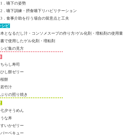
1．嚥下の姿勢
2．嚥下訓練・摂食嚥下リハビリテーション
3．食事介助を行う場合の留意点と工夫
レシピ
基本となるだし汁・コンソメスープの作り方/ゲル化剤・増粘剤の使用量
本書で使用したゲル化剤・増粘剤
レシピ集の見方
春
ちらし寿司
ひし餅ゼリー
桜餅
若竹汁
ぶりの照り焼き
夏
七夕そうめん
うな丼
すいかゼリー
バーベキュー