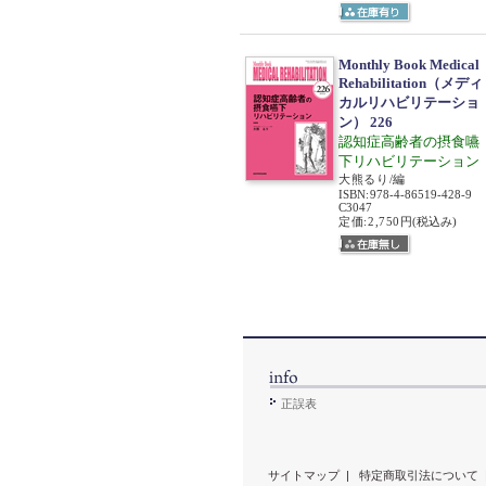
Monthly Book Medical
Rehabilitation（メディ
カルリハビリテーショ
ン） 226
認知症高齢者の摂食嚥
下リハビリテーション
大熊るり/編
ISBN
:
978-4-86519-428-9
C3047
定価:2,750円
(税込み)
正誤表
サイトマップ
|
特定商取引法について