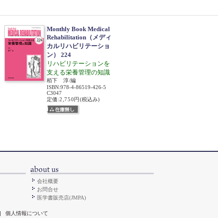
Monthly Book Medical
Rehabilitation（メディ
カルリハビリテーショ
ン） 224
リハビリテーションを
支える栄養管理の知識
栢下 淳/編
ISBN
:
978-4-86519-426-5
C3047
定価:2,750円
(税込み)
会社概要
お問合せ
医学書販売店(JMPA)
|
個人情報について