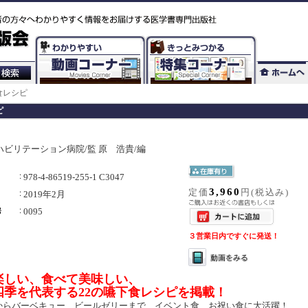
食レシピ
ピ
ハビリテーション病院/監 原 浩貴/編
978-4-86519-255-1 C3047
3,960
定価
円(税込み)
2019年2月
0095
３営業日内ですぐに発送！
楽しい、食べて美味しい、
を代表する22の嚥下食レシピを掲載！
からバーベキュー、ビールゼリーまで、イベント食、お祝い食に大活躍！