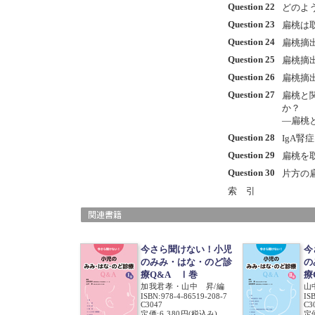
Question 22
どのよ
Question 23
扁桃は
Question 24
扁桃摘
Question 25
扁桃摘
Question 26
扁桃摘
Question 27
扁桃と
か？
―扁桃
Question 28
IgA
Question 29
扁桃を
Question 30
片方の
索 引
今さら聞けない！小児
今
のみみ・はな・のど診
の
療Q&A Ⅰ巻
療
加我君孝・山中 昇/編
山
ISBN
:
978-4-86519-208-7
IS
C3047
C3
定価:6,380円
(税込み)
定価