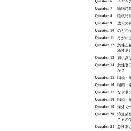
Question 6
子ども
Question 7
睡眠時
Question 8
睡眠時
Question 9
成人の
Question 10
のどの
Question 11
うがい
Question 12
急性上
急性咽
Question 13
扁桃炎
Question 14
急性咽
か？
Question 15
咽頭・
Question 16
咽頭・
Question 17
なぜ咽
Question 18
咽頭・
Question 19
海外で
Question 20
溶連菌
こるの
Question 21
急性咽