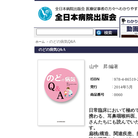
のどの病気Q&A
ホーム
>
のどの病気Q&A
山中 昇/編著
978-4-86519-
2014年5月
0060
日常臨床において極め
携わる、耳鼻咽喉科医
さんたちにも読んでい
す。
扁桃(構造、関連疾患、