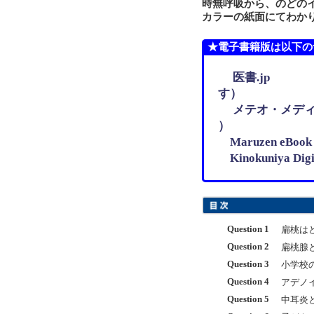
時無呼吸から、のどの
カラーの紙面にてわか
★電子書籍版は以下の
医書.jp
す）
メテオ・メディ
）
Maruzen eB
Kinokuniya D
Question 1
扁桃は
Question 2
扁桃腺
Question 3
小学校
Question 4
アデノ
Question 5
中耳炎