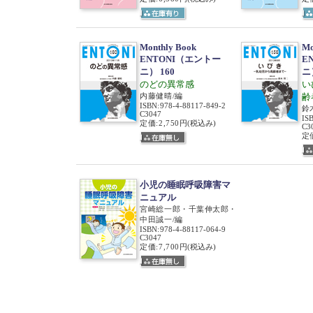
Monthly Book
Mo
ENTONI（エントー
E
ニ） 160
ニ
のどの異常感
い
内藤健晴/編
齢
ISBN
:
978-4-88117-849-2
鈴
C3047
IS
定価:2,750円
(税込み)
C3
定価
小児の睡眠呼吸障害マ
ニュアル
宮崎総一郎・千葉伸太郎・
中田誠一/編
ISBN
:
978-4-88117-064-9
C3047
定価:7,700円
(税込み)