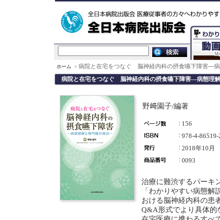
病院と在宅をつなぐ 脳神経内科の摂食嚥下障害―病
ホーム
>
病院と在宅をつなぐ 脳神経内科の摂食嚥下障害―病態理
野﨑園子/編著
156
978-4-86519-
2018年10月
0093
治療に難渋するパーキ
「わかりやすい病態解
おける脳神経内科の患
Q&A形式でより具体
在宅医療に携わるすべ