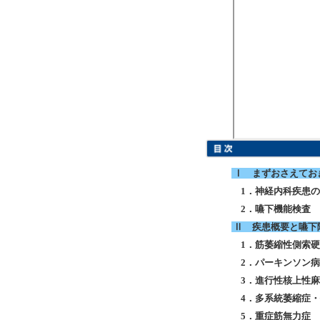
Ⅰ まずおさえてお
1．神経内科疾患
2．嚥下機能検査
Ⅱ 疾患概要と嚥下
1．筋萎縮性側索
2．パーキンソン病
3．進行性核上性
4．多系統萎縮症
5．重症筋無力症