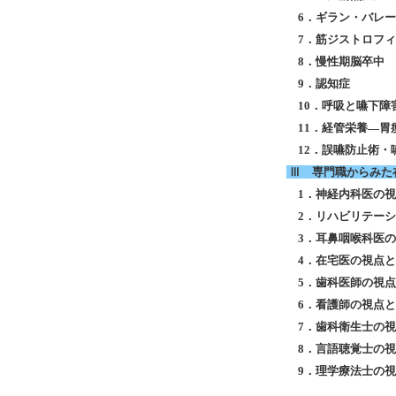
6．ギラン・バレ
7．筋ジストロフ
8．慢性期脳卒中
9．認知症
10．呼吸と嚥下障
11．経管栄養―胃
12．誤嚥防止術・
Ⅲ 専門職からみた
1．神経内科医の視
2．リハビリテーシ
3．耳鼻咽喉科医の
4．在宅医の視点と
5．歯科医師の視点
6．看護師の視点と
7．歯科衛生士の視
8．言語聴覚士の視
9．理学療法士の視