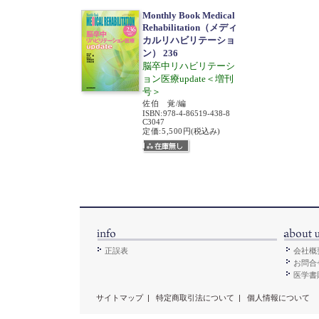
Monthly Book Medical
Rehabilitation（メディ
カルリハビリテーショ
ン） 236
脳卒中リハビリテーシ
ョン医療update＜増刊
号＞
佐伯 覚/編
ISBN
:
978-4-86519-438-8
C3047
定価:5,500円
(税込み)
正誤表
会社概
お問合
医学書販
サイトマップ
|
特定商取引法について
|
個人情報について