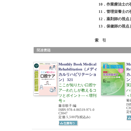
10．作業療法士の
11．管理栄養士の
12．薬剤師の視点
13．保健師の視点
索 引
Monthly Book Medical
Mo
Rehabilitation（メディ
Re
カルリハビリテーショ
カ
ン） 321
ン
ここが知りたい口腔ケ
実
ア―わたしが教えるコ
ハ
ツとポイント―＜増刊
＜
号＞
菊
IS
藤谷順子/編
C3
ISBN
:
978-4-86519-971-0
定価
C3047
定価:5,500円
(税込み)