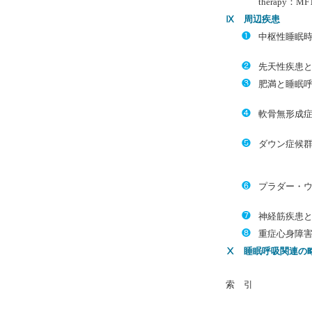
therapy：
Ⅸ 周辺疾患
❶
中枢性睡眠
❷
先天性疾患
❸
肥満と睡眠
❹
軟骨無形成
❺
ダウン症候
❻
プラダー・
❼
神経筋疾患
❽
重症心身障
Ⅹ 睡眠呼吸関連の
索 引