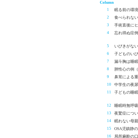
Column
1
眠る前の環
2
食べられない
3
手術直後に
4
忘れ得ぬ症
5
いびきがな
6
子どものい
7
漏斗胸は睡
8
肺性心の例（
9
鼻茸による
10
中学生の夜
11
子どもの睡
12
睡眠時無呼
13
夜驚症につ
14
眠れない母
15
OSA児鎮静
16
局所麻酔の