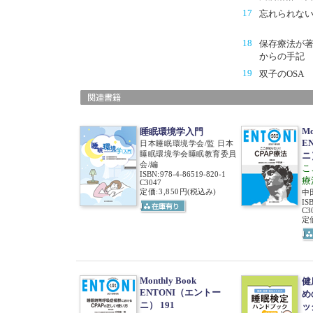
17
忘れられな
18
保存療法が
からの手記
19
双子のOSA
Mo
睡眠環境学入門
E
日本睡眠環境学会/監 日本
睡眠環境学会睡眠教育委員
ニ
会/編
こ
ISBN
:
978-4-86519-820-1
療
C3047
定価:3,850円
(税込み)
中
IS
C3
定価
Monthly Book
健
ENTONI（エントー
め
ニ） 191
ック