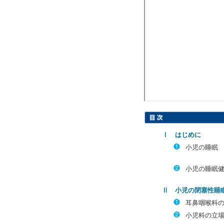
Ⅰ はじめに
❶
小児の睡眠
❷
小児の睡眠健
Ⅱ 小児の閉塞性睡眠呼
❶
耳鼻咽喉科
❷
小児科の立