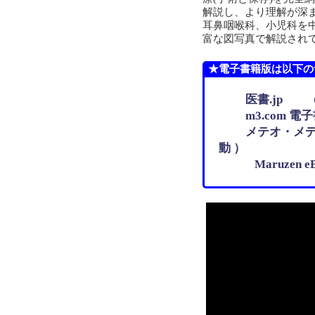
解説し、より理解が深
耳鼻咽喉科、小児科を
富な図写真で解説され
★電子書籍版は以下の
医書.jp （ 
m3.com 電
メテオ・メディ
動 ）
Maruzen eB