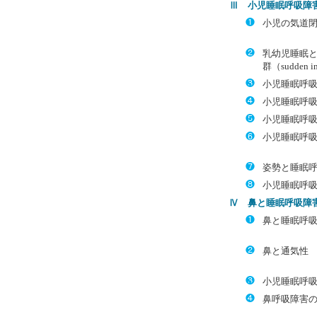
Ⅲ 小児睡眠呼吸障
❶
小児の気道
❷
乳幼児睡眠
群（sudden in
❸
小児睡眠呼
❹
小児睡眠呼
❺
小児睡眠呼
❻
小児睡眠呼
❼
姿勢と睡眠
❽
小児睡眠呼
Ⅳ 鼻と睡眠呼吸障
❶
鼻と睡眠呼
❷
鼻と通気性
❸
小児睡眠呼
❹
鼻呼吸障害