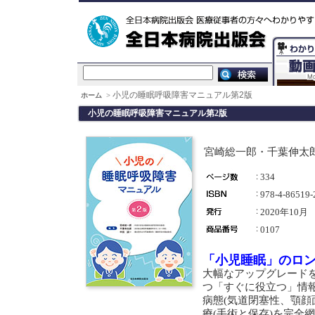
小児の睡眠呼吸障害マニュアル第2版
ホーム
>
小児の睡眠呼吸障害マニュアル第2版
宮崎総一郎・千葉伸太
334
978-4-86519-
2020年10月
0107
「小児睡眠」のロ
大幅なアップグレード
つ「すぐに役立つ」情
病態(気道閉塞性、顎顔
療(手術と保存)を完全