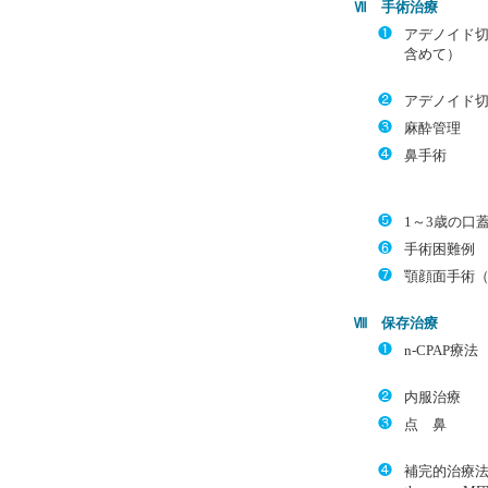
Ⅶ 手術治療
❶
アデノイド
含めて）
❷
アデノイド
❸
麻酔管理
❹
鼻手術
❺
1～3歳の口
❻
手術困難例
❼
顎顔面手術（
Ⅷ 保存治療
❶
n-CPAP療法
❷
内服治療
❸
点 鼻
❹
補完的治療法と