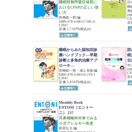
睡眠時無呼吸症候群に
日
崎
おけるCPAPの正しい使
秀
い方
IS
宮崎総一郎/編
C3
ISBN
:
978-4-88117-982-6
定価
C3047
定価:2,750円
(税込み)
睡眠からみた認知症診
読
療ハンドブック―早期
眠
診断と多角的治療アプ
伝
ローチ―
中
IS
宮崎総一郎・浦上克哉/編
C3
ISBN
:
978-4-86519-219-3
定価
C3047
定価:3,850円
(税込み)
Monthly Book
ENTONI（エントー
ニ） 237
耳鼻咽喉科外来でみる
小児アレルギー疾患
和田弘太/編