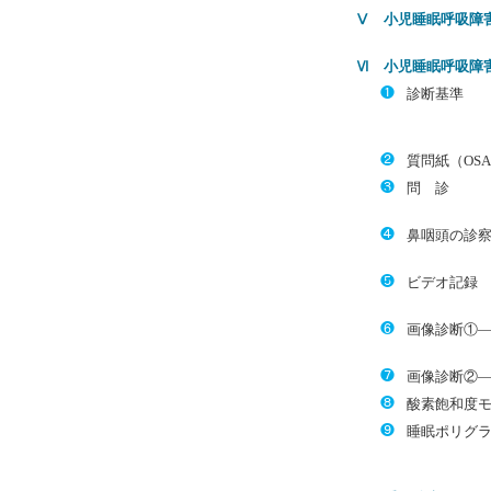
Ⅴ 小児睡眠呼吸障
Ⅵ 小児睡眠呼吸障
❶
診断基準
❷
質問紙（OSA
❸
問 診
❹
鼻咽頭の診
❺
ビデオ記録
❻
画像診断①―
❼
画像診断②―
❽
酸素飽和度
❾
睡眠ポリグラフィ