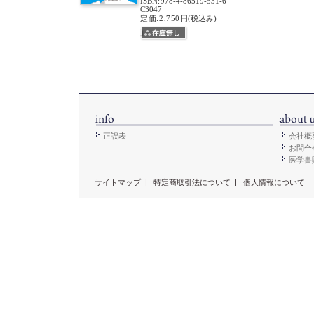
ISBN
:
978-4-86519-531-6
C3047
定価:2,750円
(税込み)
正誤表
会社概
お問合
医学書販
サイトマップ
|
特定商取引法について
|
個人情報について