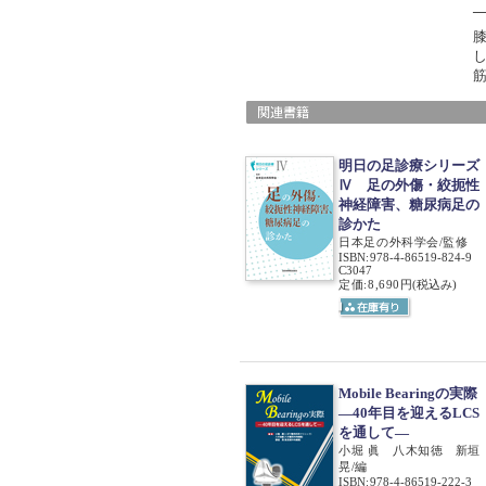
膝
明日の足診療シリーズ
Ⅳ 足の外傷・絞扼性
神経障害、糖尿病足の
診かた
日本足の外科学会/監修
ISBN
:
978-4-86519-824-9
C3047
定価:8,690円
(税込み)
Mobile Bearingの実際
―40年目を迎えるLCS
を通して―
小堀 眞 八木知徳 新垣
晃/編
ISBN
:
978-4-86519-222-3