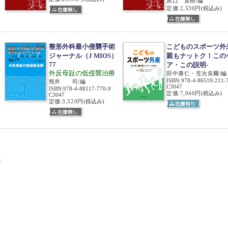
原口 直樹/編
定価:2,530円
(税込み)
整形外科最小侵襲手術
こどものスポーツ外
ジャーナル（J MIOS）
親もナットク！この
77
ア・この説明‐
節
外反母趾の低侵襲治療
田中康仁・笠次良爾/編
ISBN
:
978-4-86519-211-
熊井 司/編
C3047
ISBN
:
978-4-88117-770-9
定価:7,040円
(税込み)
C3047
定価:3,520円
(税込み)
セ