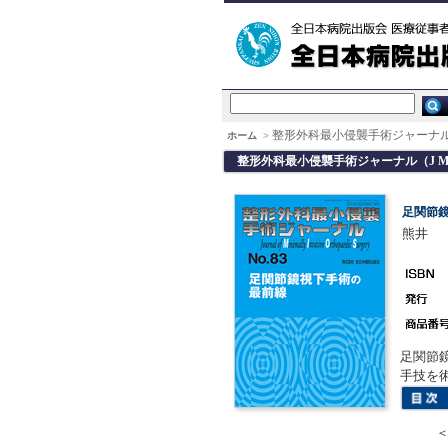
整形外科最小侵襲手術ジャーナル（J
ホーム
>
整形外科最小侵襲手術ジャーナル（J MIO
足関節
熊井 
足関節
手技を
＜