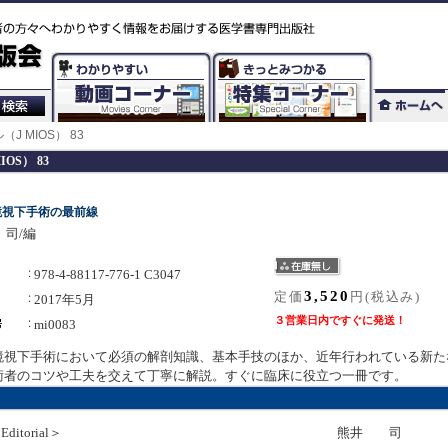
 MIOS） 83
S） 83
鏡視下手術の最前線
司/編
978-4-88117-776-1 C3047
3,520
定価
円(税込み)
2017年5月
３営業日内ですぐに発送！
mi0083
鏡視下手術において必須の解剖知識、基本手技のほか、近年行われている新た
術者のコツや工夫を交えて丁寧に解説。すぐに臨床に役立つ一冊です。
Editorial＞
熊井 司