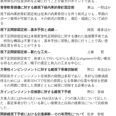
作業用骨孔の位置決めを正確に行うことが最大のポイントである．
距骨骨軟骨損傷に対する鏡視下経内果的骨釘固定術
東山 一郎ほか
鏡視下経内果的骨釘固定術は従来の内果骨切りを伴う術式よりも，早期の
スポーツ復帰が可能である．その術式の実際と，適応・成績について紹介
する．
鏡視下足関節固定術―基本手技と成績―
雑賀 建多ほか
鏡視下足関節固定術は末期変形性足関節症に対する優れた低侵襲手術であ
る．特別な機器は不要であり，基本手技に習熟し適切に行うことで高い患
者満足度を得ることができる．
鏡視下足関節固定術―新たな工夫―
上條 哲
視下足関節固定術で，術者1人で行いながらも適正なalignmentや高い癒合
率を得るための工夫，螺子の選定と刺入の工夫を中心に．
前方骨性インピンジメントに対する鏡視下骨棘切除術
野口 幸志ほか
足関節前方インピンジメント症候群の病態は多彩であり，良好な治療成績
を得るためには，術前3D-CTで症状の原因となる骨棘の位置や形状を把握
し，その周囲に増生した滑膜とともに確実に切除する必要がある．
後方インピンジメント症候群に対する鏡視下手術
野口 英雄
方進入法にはFerkel法とvan Dijk法があり，2つの進入法について記した．
また，最近筆者が行っている新しい後療法と以前の後療法について比較検
討した．
足関節鏡視下手術における伝達麻酔―その有用性について
松井 智裕