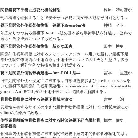
篠原 靖司ほか
足関節鏡視下手術に必要な機能解剖
解剖の構造を理解することで安全かつ容易に病変部の観察が可能となる．
視下足関節外側靱帯修復術―鏡視下Broström法―
神崎 至幸
年広がりつつある鏡視下Broström法の基本的な手術手技を詳述し，当科で
の適応や治療成績についても述べる．
鏡視下足関節外側靱帯修復術―新たな工夫―
田中 博史
足関節外側靱帯損傷に対するノットレスアンカーを用いた新しい鏡視下足
関節外側靱帯修復術の手術適応，手術手技についての工夫と注意点，後療
法について，解剖学的な特徴も踏まえ解説する．
視下足関節外側靱帯再建術―Anti-ROLL法―
宮本 亘ほか
旧性足関節外側不安定症に対する，自家薄筋腱およびinterference screwを
いた鏡視下足関節外側靱帯再建術(anatomical-reconstruction of lateral ankle
igament：Anti-ROLL法)の手術手技について詳細に解説する．
距骨骨軟骨損傷に対する鏡視下骨髄刺激法
吉村 一朗
不安定性を有するサイズの小さな距骨骨軟骨損傷に対しては骨髄刺激法が
irst lineの治療法である．
内側型距骨離断性骨軟骨炎に対する関節鏡視下経内果的骨
橋本 健史
軟骨移植術
距骨滑車内側骨軟骨損傷に対する関節鏡視下経内果的骨軟骨移植術では，