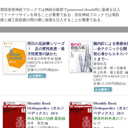
―
窩部坐骨神経ブロックでは神経分岐部でparaneural sheath内に薬液を注入
してドーナツサインを得ることが重要である．伏在神経ブロックでは薄筋
筋膜と縫工筋筋膜の間の層に薬液を注入することが重要である．
明日の足診療シリーズ
髄内釘による骨接合
Ⅰ 足の変性疾患・後
―全テクニック公開
天性変形の診かた
初心者からエキスパ
日本足の外科学会/監修
トまで―
ISBN
:
978-4-86519-279-7
渡部欣忍
C3047
白濵正博・野々宮廣章
定価:9,350円
(税込み)
井上尚美・最上敦彦 /
ISBN
:
978-4-86519-221-
C3047
定価:11,000円
(税込み)
Monthly Book
Monthly Book
Orthopaedics（オルソ
Orthopaedics（オル
ペディクス） 29/4
ペディクス） 28/3
外反母趾の治療 最前線
整形外科外来のフッ
佐本 憲宏/編
ケア
定価:2,530円
(税込み)