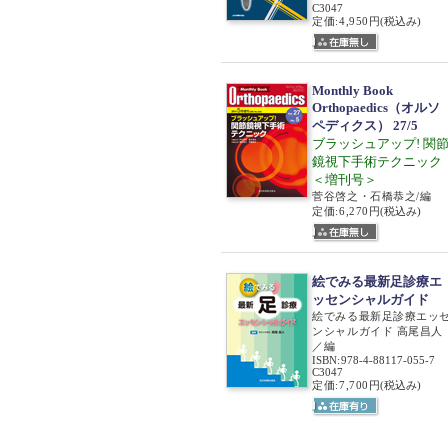
C3047
定価:4,950円
(税込み)
Monthly Book
Orthopaedics（オルソ
ペディクス） 27/5
ブラッシュアップ! 関
鏡視下手術テクニック
＜増刊号＞
菅谷啓之・石橋恭之/編
定価:6,270円
(税込み)
絵でみる最新足診療エ
ッセンシャルガイド
絵でみる最新足診療エッ
ンシャルガイド 高尾昌人
／編
ISBN
:
978-4-88117-055-7
C3047
定価:7,700円
(税込み)