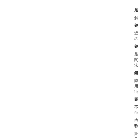
鏡
近
鏡
陳
用
l
f