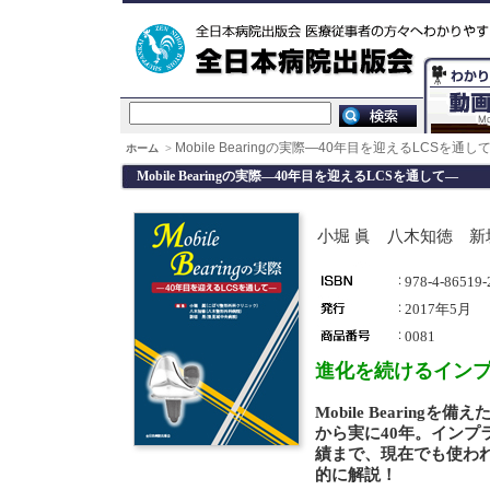
Mobile Bearingの実際―40年目を迎えるLCSを通し
ホーム
>
Mobile Bearingの実際―40年目を迎えるLCSを通して―
小堀 眞 八木知徳 新垣
978-4-86519-
2017年5月
0081
進化を続けるインプ
Mobile Beari
から実に40年。イン
績まで、現在でも使われ続け
的に解説！