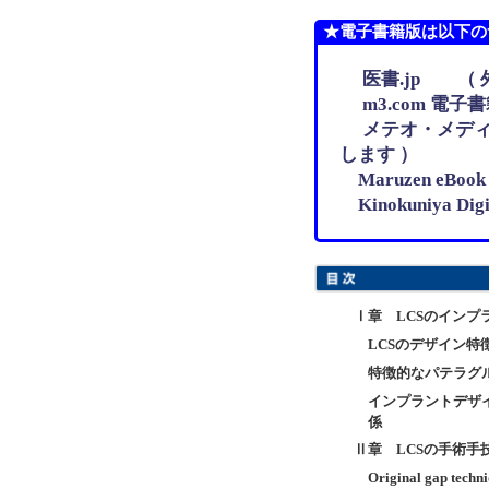
★電子書籍版は以下の
医書.jp （ 
m3.com 電子
メテオ・メディ
します ）
Maruzen eBo
Kinokuniya D
Ⅰ章 LCSのインプ
LCSのデザイン特
特徴的なパテラグ
インプラントデザインと
係
Ⅱ章 LCSの手術手
Original gap techn