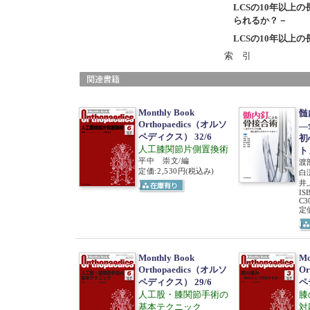
LCSの10年以上
られるか？－
LCSの10年以上
索 引
Monthly Book
髄
Orthopaedics（オルソ
―
ペディクス） 32/6
初
人工膝関節片側置換術
ト
平中 崇文/編
渡
定価:2,530円
(税込み)
白
井
IS
C3
定価
Monthly Book
Mo
Orthopaedics（オルソ
Or
ペディクス） 29/6
ペ
人工股・膝関節手術の
膝
基本テクニック
対