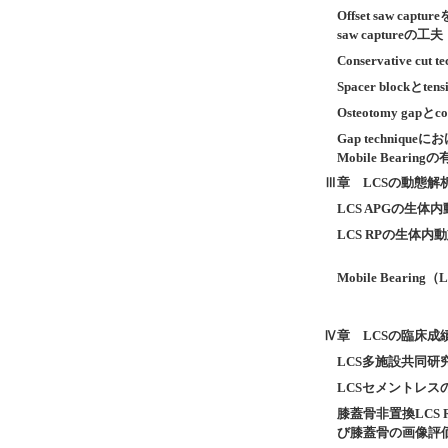
Offset saw ca
saw capture
Conservative cut t
Spacer blockとt
Osteotomy gapとco
Gap techniq
Mobile Bearin
Ⅲ章 LCSの動態解
LCS
APGの生体内
LCS
RPの生体内
Mobile Bearing
Ⅳ章 LCSの臨床成
LCS多施設共同研究－S
LCSセメントレス
膝蓋骨非置換LCS
び膝蓋骨の画像評