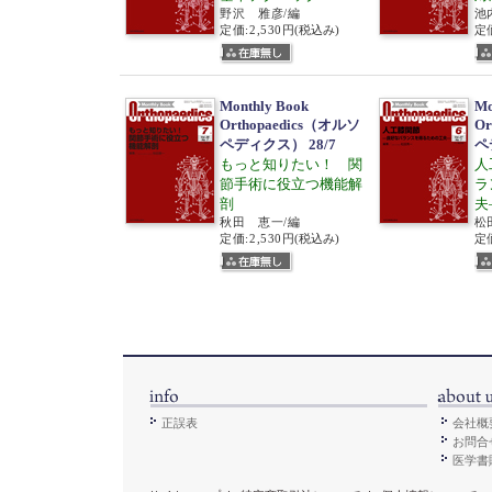
野沢 雅彦/編
池
定価:2,530円
(税込み)
定価
Monthly Book
Mo
Orthopaedics（オルソ
Or
ペディクス） 28/7
ペ
もっと知りたい！ 関
人
節手術に役立つ機能解
ラ
剖
夫
秋田 恵一/編
松
定価:2,530円
(税込み)
定価
正誤表
会社概
お問合
医学書販