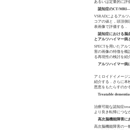
あるいは定量的に評
認知症のCT/MRI
VSRADによるアル
コアの値と，頭頂側
表画像で評価する．
認知症における脳血
とアルツハイマー病
SPECTを用いたア
害の画像の特徴を概説
る再現性の検討を紹
アルツハイマー病
アミロイドイメージ
紹介する．さらに本
恩恵をもたらすのか
Treatable de
治療可能な認知症trea
より良き転帰につながる(the e
高次脳機能障害にお
高次脳機能障害の一