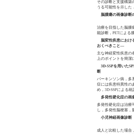
その診断と支援構築
うる可能性を示した
脳腫瘍の画像診断
治療を目指した脳腫瘍
能診断，PETによ
脳変性疾患における
おくべきこと―
主な神経変性疾患の
上のポイントを簡潔
3D-SSPを用いた
断
パーキンソン病，多
症には疾患特異性の
め，3D-SSPによ
多発性硬化症の画
多発性硬化症は治療
し，多発性脳梗塞，
小児神経画像診断
成人と比較した場合