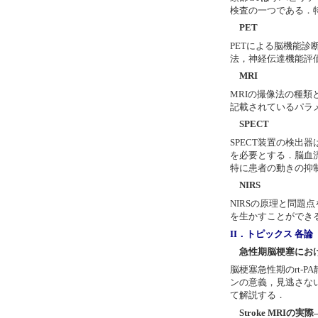
検査の一つである．
PET
PETによる脳機能
法，神経伝達機能評
MRI
MRIの撮像法の種
記載されているパラ
SPECT
SPECT装置の検出
を必要とする．脳血
特に患者の動きの抑
NIRS
NIRSの原理と問題
を生かすことができ
II．トピックス 各論
急性期脳梗塞にお
脳梗塞急性期のrt-
ンの意義，見逃さない
て解説する．
Stroke MRIの実