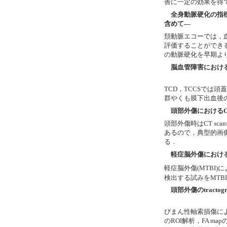
善に一定の効果を得
全身動脈硬化の指
含めて―
頚動脈エコーでは，
評価することができ
の動脈硬化を早期よ
脳血管障害における
TCD
，TCCSでは
群やくも膜下出血後
頭部外傷におけるCT
頭部外傷時はCT s
あるので，典型的画
る．
軽症脳外傷における
軽症脳外傷(
MTBI
)
検出する試みをMTB
頭部外傷のtracto
びまん性軸索損傷によ
のROI解析，FA map