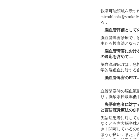
救済可能領域を示すP
microbleedsを
る．
脳血管評価としての
脳血管障害診療で，
主たる検査法となった
脳血管障害における
の適応を含めて―
脳血流SPECTは，
学的脳虚血に対する
脳血管障害のPET―mise
血管閉塞時の脳血流量低下
り，脳酸素摂取率低下，脳
失語症患者に対する
と言語聴覚療法の併
失語症患者に対して頭
なくとも左大脳半球
きく関与しているの
ほうが良い．また，