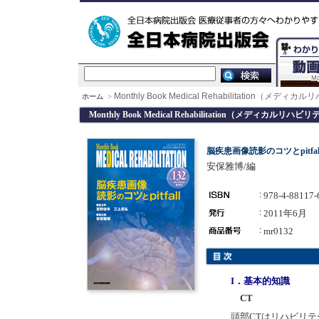
Monthly Book Medical Rehabilitation（メデ
ホーム
>
Monthly Book Medical Rehabilitation（メディカルリハ
脳疾患画像読影のコツとpitfa
安保雅博/編
978-4-88117-
2011年6月
mr0132
I．基本的知識
CT
頭部CTはリハビリ