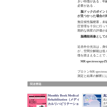
きい特徴がある．年
必要がある．
脳ドックのポイン
が見つかった場合の
無症候性脳梗塞，未
圧管理を十分に行っ
期的な病変の評価が
脳機能画像として
近赤外分光法は，身
が，空間分解能は低
徴を踏まえることで，
MR spectrosco
プロトンMR spec
測定と結果の解釈に
Monthly Book Medical
高
Rehabilitation（メディ
高
圭
カルリハビリテーショ
IS