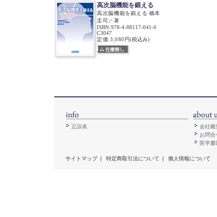
高次脳機能を鍛える
高次脳機能を鍛える 橋本
圭司／著
ISBN
:
978-4-88117-041-0
C3047
定価:3,080円
(税込み)
正誤表
会社概
お問合
医学書販
サイトマップ
|
特定商取引法について
|
個人情報について