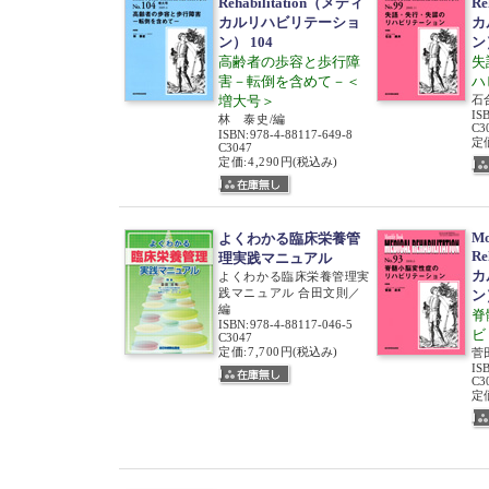
Rehabilitation（メディ
Re
カルリハビリテーショ
カ
ン） 104
ン
高齢者の歩容と歩行障
失
害－転倒を含めて－＜
ハ
増大号＞
石
IS
林 泰史/編
C3
ISBN
:
978-4-88117-649-8
定価
C3047
定価:4,290円
(税込み)
Mo
よくわかる臨床栄養管
Re
理実践マニュアル
カ
よくわかる臨床栄養管理実
践マニュアル 合田文則／
ン
編
脊
ISBN
:
978-4-88117-046-5
ビ
C3047
定価:7,700円
(税込み)
菅
IS
C3
定価