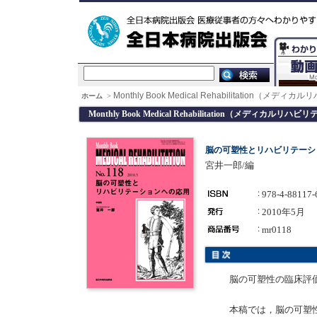
Monthly Book Medical Rehabilitation（メデ
ホーム
>
Monthly Book Medical Rehabilitation（メディカルリハ
脳の可塑性とリハビリテーシ
宮井一郎/編
978-4-88117-
2010年5月
mr0118
脳の可塑性の臨床評価
本稿では，脳の可塑