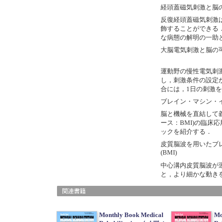
経頭蓋磁気刺激と脳
反復経頭蓋磁気刺激
飾することができる
な病態の解明の一助
大脳電気刺激と脳の
運動野の慢性電気刺
し，刺激条件の設定
合には，1日の刺激
ブレイン・マシン・
脳と機械を直結して
ース：BMI)の臨床
ックを紹介する．
皮質脳波を用いたブ
(
BMI
)
中心溝内皮質脳波が
と，より細かな動き
Monthly Book Medical
Mo