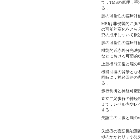
て，TMSの原理，
る．
脳の可塑性の臨床評価
MRIは非侵襲的に
の可塑的変化をとら
究の成果について概
脳の可塑性の臨床評価：
機能的近赤外分光法(f
などにおける可塑的
上肢機能回復と脳の
機能回復の背景とな
同時に，神経回路の
る．
歩行制御と神経可塑
直立二足歩行の神経
えで，レベル内やレ
する．
失語症の回復と脳の
失語症の言語機能回
球のかかわり，小児