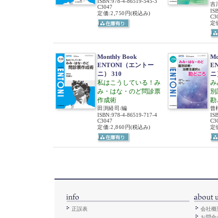
ISBN
:
978-4-86519-545-3
吉
C3047
IS
定価:2,750円
(税込み)
C3
定価
Monthly Book
Mo
ENTONI（エントー
E
ニ） 310
ニ
私はこうしている！み
み
み・はな・のど問診票
別
作成術
勘
田渕経司/編
曾
ISBN
:
978-4-86519-717-4
IS
C3047
C3
定価:2,860円
(税込み)
定価
正誤表
会社概
お問合