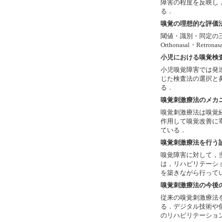
障害の程度を反映し
る．
嗅覚の理想的な評価
閾値・識別・同定の
Orthonasal・Re
小児における嗅覚検
小児嗅覚障害では発
じた検査法の選択と
る．
嗅覚刺激療法のメカ
嗅覚刺激療法は嗅覚
作用して嗅覚改善に
ている．
嗅覚刺激療法を行う
嗅覚障害に対して，
は，リハビリテーシ
を築きながら行って
嗅覚刺激療法の今後
従来の嗅覚刺激療法
る．デジタル技術や
のリハビリテーショ