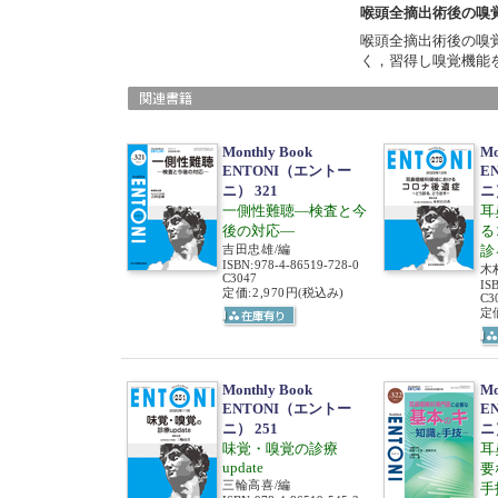
喉頭全摘出術後の嗅
喉頭全摘出術後の嗅
く，習得し嗅覚機能
Monthly Book
Mo
ENTONI（エントー
E
ニ） 321
ニ
一側性難聴―検査と今
耳
後の対応―
る
吉田忠雄/編
診
ISBN
:
978-4-86519-728-0
木
C3047
IS
定価:2,970円
(税込み)
C3
定価
Monthly Book
Mo
ENTONI（エントー
E
ニ） 251
ニ
味覚・嗅覚の診療
耳
update
要
三輪高喜/編
手