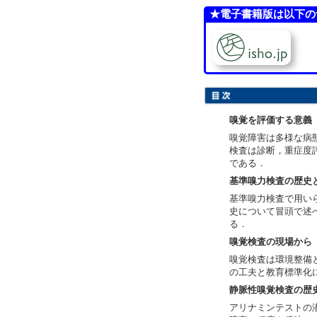
★電子書籍版は以下の
嗅覚を評価する意義
嗅覚障害は多様な病
検査は診断，重症度
である．
基準嗅力検査の歴史
基準嗅力検査で用い
史について冒頭で述
る．
嗅覚検査の現場から
嗅覚検査は環境整備
の工夫と教育標準化
静脈性嗅覚検査の歴
アリナミンテストの