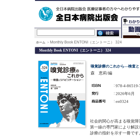
Monthly Book ENTONI（エントーニ） 324
ホーム
>
Monthly Book ENTONI（エントーニ） 324
嗅覚診療のこれから―検査と
森 恵莉/編
978-4-86519-
2026年6月
en0324
社会的関心が高まる嗅覚障
第一線の専門家により解説
診療の指針を示す一冊です