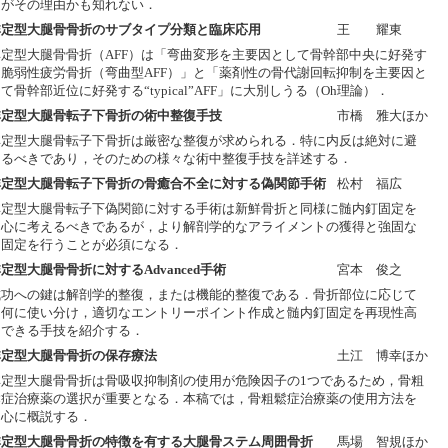
とがその理由かも知れない．
非定型大腿骨骨折のサブタイプ分類と臨床応用
王 耀東
非定型大腿骨骨折（AFF）は「弯曲変形を主要因として骨幹部中央に好発す
る脆弱性疲労骨折（弯曲型AFF）」と「薬剤性の骨代謝回転抑制を主要因と
て骨幹部近位に好発する“typical”AFF」に大別しうる（Oh理論）．
非定型大腿骨転子下骨折の術中整復手技
市橋 雅大ほか
非定型大腿骨転子下骨折は厳密な整復が求められる．特に内反は絶対に避
けるべきであり，そのための様々な術中整復手技を詳述する．
非定型大腿骨転子下骨折の骨癒合不全に対する偽関節手術
松村 福広
非定型大腿骨転子下偽関節に対する手術は新鮮骨折と同様に髄内釘固定を
中心に考えるべきであるが，より解剖学的なアライメントの獲得と強固な
内固定を行うことが必須になる．
定型大腿骨骨折に対するAdvanced手術
宮本 俊之
成功への鍵は解剖学的整復，または機能的整復である．骨折部位に応じて
如何に使い分け，適切なエントリーポイント作成と髄内釘固定を再現性高
くできる手技を紹介する．
非定型大腿骨骨折の保存療法
土江 博幸ほか
非定型大腿骨骨折は骨吸収抑制剤の使用が危険因子の1つであるため，骨粗
鬆症治療薬の選択が重要となる．本稿では，骨粗鬆症治療薬の使用方法を
中心に概説する．
非定型大腿骨骨折の特徴を有する大腿骨ステム周囲骨折
馬場 智規ほか