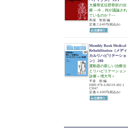
大腿骨近位部骨折の治
療 ―今，何が議論され
ているのか？―
馬場 智規/編
定価:2,640円
(税込み)
Monthly Book Medical
Rehabilitation（メディ
カルリハビリテーショ
ン） 280
運動器の新しい治療法
とリハビリテーション
診療＜増大号＞
平泉 裕/編
ISBN
:
978-4-86519-482-1
C3047
定価:4,400円
(税込み)