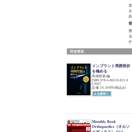
インプラント周囲骨折
を極める
馬場智規/編
ISBN
:
978-4-86519-821-8
C3047
定価:16,500円
(税込み)
Monthly Book
Orthopaedics（オルソ
ペディクス） 33/1