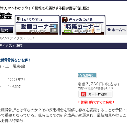
cs（オルソペディクス） 36/7
ペディクス） 36/7
大腿骨骨折をひも解く
淳・王 耀東/編
2023年7月
2,750
定価
円(税込み)
or3607
３営業日内ですぐに発送！
大腿骨骨折とは何なのか？その疾患概念を理解し存在を認識することが予防・
いて重要となっている。現時点までの研究成果が網羅され、最新知見を得るこ
る必携の特集号。