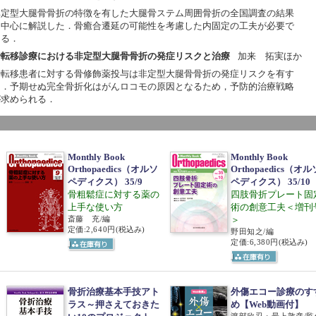
非定型大腿骨骨折の特徴を有した大腿骨ステム周囲骨折の全国調査の結果
を中心に解説した．骨癒合遷延の可能性を考慮した内固定の工夫が必要で
ある．
骨転移診療における非定型大腿骨骨折の発症リスクと治療
加来 拓実ほか
骨転移患者に対する骨修飾薬投与は非定型大腿骨骨折の発症リスクを有す
る．予期せぬ完全骨折化はがんロコモの原因となるため，予防的治療戦略
が求められる．
Monthly Book
Monthly Book
Orthopaedics（オルソ
Orthopaedics（オル
ペディクス） 35/9
ペディクス） 35/10
骨粗鬆症に対する薬の
四肢骨折プレート固
上手な使い方
術の創意工夫＜増刊
斎藤 充/編
＞
定価:2,640円
(税込み)
野田知之/編
定価:6,380円
(税込み)
骨折治療基本手技アト
外傷エコー診療のす
ラス～押さえておきた
め【Web動画付】
渡部欣忍・最上敦彦/監