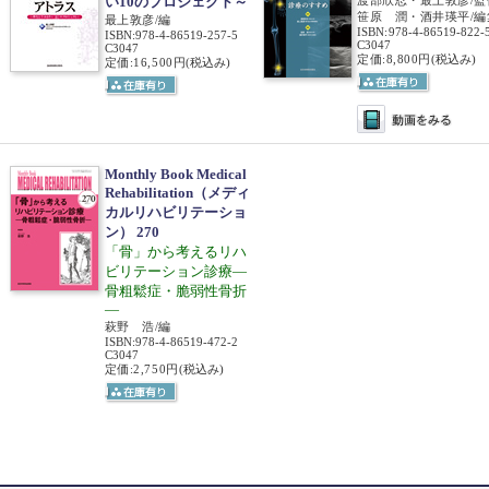
い10のプロジェクト～
笹原 潤・酒井瑛平/編
最上敦彦/編
ISBN
:
978-4-86519-822-
ISBN
:
978-4-86519-257-5
C3047
C3047
定価:8,800円
(税込み)
定価:16,500円
(税込み)
Monthly Book Medical
Rehabilitation（メディ
カルリハビリテーショ
ン） 270
「骨」から考えるリハ
ビリテーション診療―
骨粗鬆症・脆弱性骨折
―
萩野 浩/編
ISBN
:
978-4-86519-472-2
C3047
定価:2,750円
(税込み)