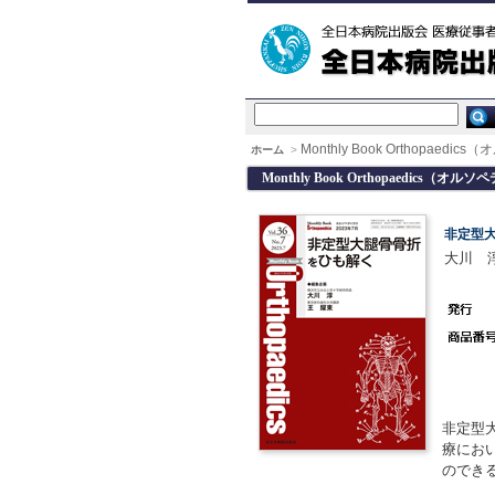
Monthly Book Orthopaedi
ホーム
>
Monthly Book Orthopaedics（オルソ
非定型
大川 
非定型
療にお
のでき