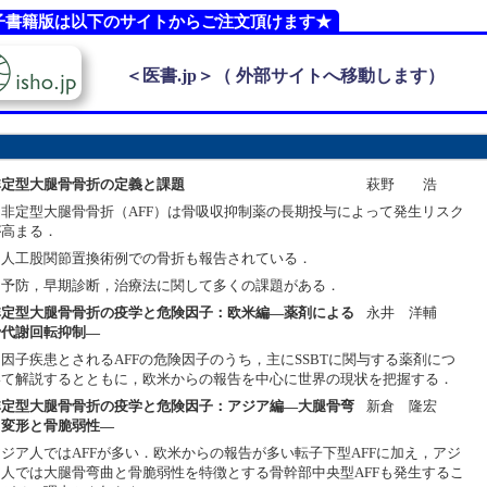
子書籍版は以下のサイトからご注文頂けます★
＜医書.jp＞（ 外部サイトへ移動します）
非定型大腿骨骨折の定義と課題
萩野 浩
・非定型大腿骨骨折（AFF）は骨吸収抑制薬の長期投与によって発生リスク
が高まる．
・人工股関節置換術例での骨折も報告されている．
・予防，早期診断，治療法に関して多くの課題がある．
非定型大腿骨骨折の疫学と危険因子：欧米編―薬剤による
永井 洋輔
骨代謝回転抑制―
因子疾患とされるAFFの危険因子のうち，主にSSBTに関与する薬剤につ
いて解説するとともに，欧米からの報告を中心に世界の現状を把握する．
非定型大腿骨骨折の疫学と危険因子：アジア編―大腿骨弯
新倉 隆宏
曲変形と骨脆弱性―
アジア人ではAFFが多い．欧米からの報告が多い転子下型AFFに加え，アジ
ア人では大腿骨弯曲と骨脆弱性を特徴とする骨幹部中央型AFFも発生するこ