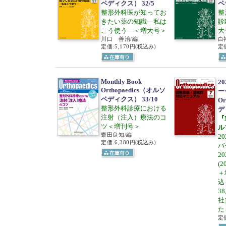
ペディクス） 32/5
ペ
整形外科医が知ってお
整
きたい薬の知識―私は
診
こう使う―＜増大号＞
大
川口 善治/編
白
定価:5,170円
(税込み)
定価
Monthly Book
2
Orthopaedics（オルソ
ー
ペディクス） 33/10
Or
整形外科診療における
デ
注射（注入）療法のコ
『M
ツ＜増刊号＞
ル
齋田良知/編
2
定価:6,380円
(税込み)
バ
20
(
＋
込
3
社
た
定価