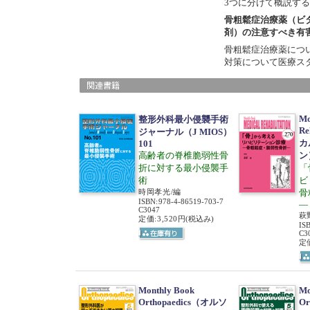
3つに分けて概説す
骨粗鬆症治療薬（ビ
剤）の注意すべき有
骨粗鬆症治療薬につ
対策について医療ス
Mo
整形外科最小侵襲手術
Re
ジャーナル（J MIOS）
カ
101
高齢者の脊椎脆弱性骨
ン
折に対する最小侵襲手
「
術
ビ
時岡孝光/編
骨
ISBN
:
978-4-86519-703-7
―
C3047
萩
定価:3,520円
(税込み)
IS
C3
定価
Monthly Book
Mo
Orthopaedics（オルソ
Or