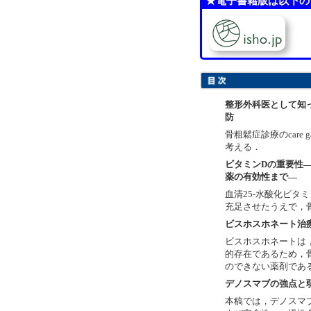
★電子書籍版は以下の
整形外科医として知
防
骨粗鬆症診療のcar
考える．
ビタミンDの重要性
薬の有効性まで―
血清25-水酸化ビタ
充足させたうえで，
ビスホスホネート治
ビスホスホネートは
的存在であるため，
のできない薬剤であ
デノスマブの強点と
本稿では，デノスマ