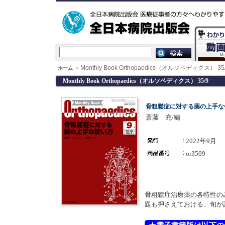
Monthly Book Orthopaedics（オルソペディクス） 35
ホーム
>
Monthly Book Orthopaedics（オルソペディクス） 35/9
骨粗鬆症に対する薬の上手な
斎藤 充/編
2022年9月
or3509
骨粗鬆症治療薬の各特性の
題も押さえておける、旬が