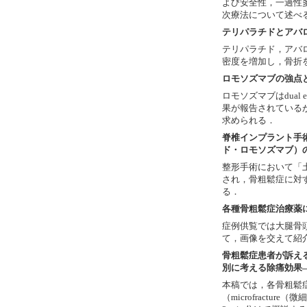
よび安全性，一過性
次療法について述べ
テリパラチドとアバ
テリパラチド，アバ
密度を増加し，骨折
ロモソズマブの強点
ロモソズマブはdual
果が報告されている
求められる．
脊椎インプラント手
ド・ロモソズマブ）
整形手術において「
され，骨粗鬆症に対
る．
各種骨粗鬆症治療薬
症例供覧では大腿骨
て，画像を交えて紹
骨粗鬆症患者が訴え
別に考える除痛効果
本稿では，各骨粗鬆
（microfract