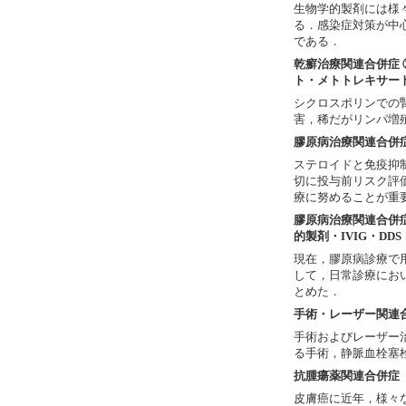
生物学的製剤には様
る．感染症対策が中
である．
乾癬治療関連合併症 
ト・メトトレキサー
シクロスポリンでの
害，稀だがリンパ増
膠原病治療関連合併症
ステロイドと免疫抑
切に投与前リスク評
療に努めることが重
膠原病治療関連合併症
的製剤・IVIG・DD
現在，膠原病診療で
して，日常診療にお
とめた．
手術・レーザー関連
手術およびレーザー
る手術，静脈血栓塞
抗腫瘍薬関連合併症
皮膚癌に近年，様々