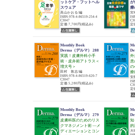
ットケア・フットヘル
が
スウェア
療
高山かおる/編
宮
ISBN
:
978-4-86519-254-4
IS
C3047
C3
定価:7,700円
(税込み)
定価
Monthly Book
Mo
Derma（デルマ） 288
D
実践！皮膚外科小手
外
術・皮弁術アトラス＜
患
増大号＞
の
田村 敦志/編
療
ISBN
:
978-4-86519-620-7
安
C3047
IS
定価:5,280円
(税込み)
C3
定価
Monthly Book
Mo
Derma（デルマ） 279
D
皮膚科医のためのリス
知
クマネジメント術 ―メ
的
ディエーションとコン
大
IS