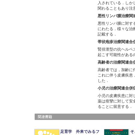
入されている．しか
関わることもあり注
悪性リンパ腫治療関
悪性リンパ腫に対す
にわたる．様々な治
記載する．
帯状疱疹治療関連合
腎排泄型の抗ヘルペ
起こす可能性がある
高齢者の治療関連合
高齢者では，加齢に
これに伴う皮膚疾患
した．
小児の治療関連合併
小児の皮膚疾患に対
薬は痙攣に対して安
ることに留意する．
足育学 外来でみるフ
そ