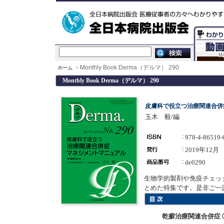
Monthly Book Derma（デルマ） 290
ホーム
>
Monthly Book Derma（デルマ） 290
皮膚科で役立つ治療関連合併
玉木 毅/編
978-4-86519-
2019年12月
de0290
生物学的製剤や免疫チェッ
とめた特集です。是非ご一
乾癬治療関連合併症 