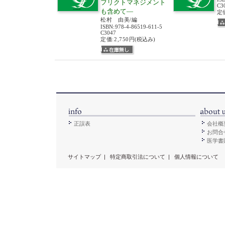
フリクトマネジメント
C3
も含めて―
定価
松村 由美/編
ISBN
:
978-4-86519-611-5
C3047
定価:2,750円
(税込み)
正誤表
会社概
お問合
医学書販
サイトマップ
|
特定商取引法について
|
個人情報について