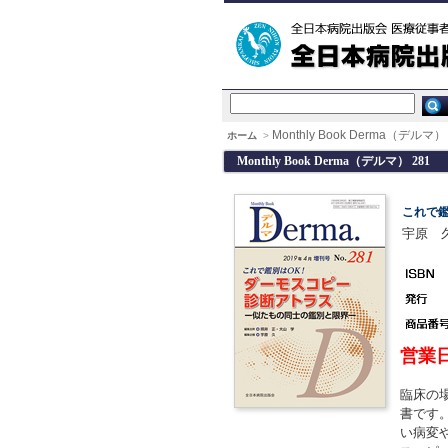
Monthly Book Derma（デルマ） 
ホーム
>
Monthly Book Derma（デルマ） 281
これで鑑
宇原 久
営業
臨床の
書です
い病変