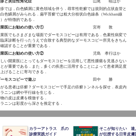
湿疹と炎症性角化症
山尾 暁ほか
湿疹では，白色鱗屑に黄色領域を伴う．尋常性乾癬では規則的点状血管と
白色鱗屑がみられる．扁平苔癬では粗大分枝状白色線条（Wickham線
条）が特徴的である．
開業医にお勧めの使い方①
宮嵜 敦
開業医でもさまざまな場面でダーモスコピーは有用である．色素性病変で
は臨床診断を行ったうえで合致する典型的なダーモスコピー所見をきちん
と確認することが重要である．
開業医にお勧めの使い方②
児島 孝行ほか
忙しい開業医にとってもダーモスコピーを活用して悪性腫瘍を見逃さない
ことが重要である．また，多くの疾患に活用することによって患者満足度
を上げることに寄与できる．
ダーモスコピーで遊ぶ
田中 勝
痒がる患者は疥癬？ダーモスコピーで手足の疥癬トンネルを探せ．表皮内
メラニンは網や平行線を生じる．
果物の皮は皮膚を模倣する．
メラニンは彩度から深さを推定する．
カラーアトラス 爪の
そこが知りたい 達
診療実践ガイド
が伝授する日常皮膚