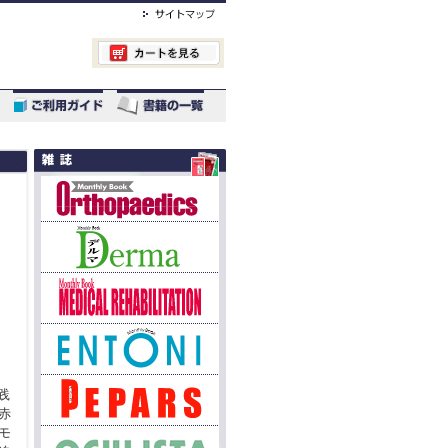
践
赤
モ