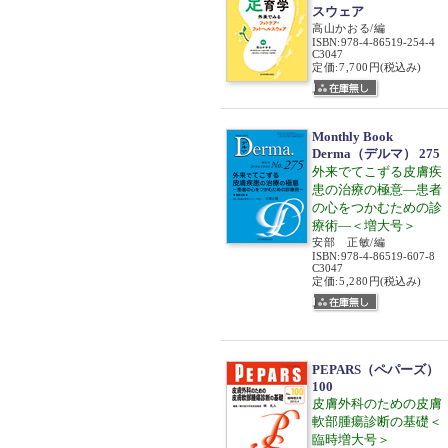
スウェア
高山かおる/編
ISBN
:
978-4-86519-254-4
C3047
定価:7,700円
(税込み)
Monthly Book
Derma（デルマ） 275
外来でてこずる皮膚疾
患の治療の極意―患者
の心をつかむための診
療術―＜増大号＞
安部 正敏/編
ISBN
:
978-4-86519-607-8
C3047
定価:5,280円
(税込み)
PEPARS（ペパーズ）
100
皮膚外科のための皮膚
軟部腫瘍診断の基礎＜
臨時増大号＞