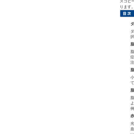
スコピ
ります
例
光
血