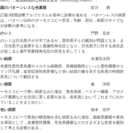
essels），基底細胞癌は樹枝状血管（arborizing vessels）．
掌蹠のパターンレスな色素斑
皆川 茜
改訂版3段階診断アルゴリズムを基本に診療を進める．パターンレスの病変
では，パターン以外のダーモスコピー所見，年齢，部位，病変のサイズな
どが診断の参考になる．
顔のシミ
門野 岳史
顔のシミは日光黒子が大半であるが，悪性黒子との鑑別が問題となる．ま
た，日光黒子は進展すると脂漏性角化症となり，日光黒子に対する炎症反
応が起こると扁平苔癬様角化症の所見を呈してくる．
赤い結節
永瀬浩太郎
無色素性悪性黒色腫やメルケル細胞癌，有棘細胞癌といった悪性腫瘍やエ
クリン汗孔腫，血管拡張性肉芽腫など赤い結節の像を呈する疾患の特徴的
な所見について解説する．
青い病変
秦 洋郎
ダーモスコピーで青い病変をみた場合，青色母斑，ベドナー腫瘍，アポク
リン汗囊腫などを念頭に置く必要がある．各疾患においてこれまでにわか
っていることをまとめたい．
黄色い病変
堀本 浩平
ダーモスコピーで黄色の構造物を含む病変をみた場合，脂腺系腫瘍や黄色
腫を筆頭として，皮膚悪性腫瘍，毛包系腫瘍などのさまざまな疾患を鑑別
として考える必要がある．