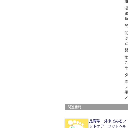
銀
足育学 外来でみるフ
ットケア・フットヘル