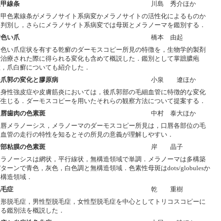
爪甲線条
川島 秀介ほか
爪甲色素線条がメラノサイト系病変かメラノサイトの活性化によるものか
を判別し，さらにメラノサイト系病変では母斑とメラノーマを鑑別する．
黄色い爪
橋本 由起
黄色い爪症状を有する乾癬のダーモスコピー所見の特徴を，生物学的製剤
で治療された際に得られる変化も含めて概説した．鑑別として掌蹠膿疱
症，爪白癬についても紹介した．
後爪郭の変化と膠原病
小泉 遼ほか
全身性強皮症や皮膚筋炎においては，後爪郭部の毛細血管に特徴的な変化
が生じる．ダーモスコピーを用いたそれらの観察方法について提案する．
口唇歯肉の色素斑
中村 泰大ほか
口唇メラノーシス，メラノーマのダーモスコピー所見は，口唇各部位の毛
細血管の走行の特性を知るとその所見の意義が理解しやすい．
陰部粘膜の色素斑
岸 晶子
メラノーシスは網状，平行線状，無構造領域で単調．メラノーマは多構築
ターンで青色，灰色，白色調と無構造領域．色素性母斑はdots/globulesか
無構造領域．
脱毛症
乾 重樹
円形脱毛症，男性型脱毛症，女性型脱毛症を中心としてトリコスコピーに
よる鑑別法を概説した．