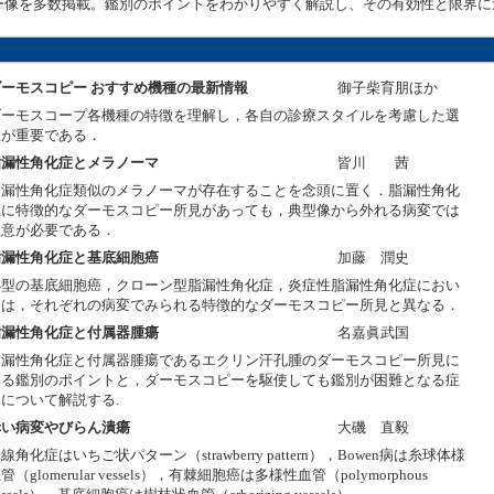
ー像を多数掲載。鑑別のポイントをわかりやすく解説し、その有効性と限界に
。
ダーモスコピー おすすめ機種の最新情報
御子柴育朋ほか
ダーモスコープ各機種の特徴を理解し，各自の診療スタイルを考慮した選
択が重要である．
脂漏性角化症とメラノーマ
皆川 茜
脂漏性角化症類似のメラノーマが存在することを念頭に置く．脂漏性角化
症に特徴的なダーモスコピー所見があっても，典型像から外れる病変では
注意が必要である．
脂漏性角化症と基底細胞癌
加藤 潤史
小型の基底細胞癌，クローン型脂漏性角化症，炎症性脂漏性角化症におい
ては，それぞれの病変でみられる特徴的なダーモスコピー所見と異なる．
脂漏性角化症と付属器腫瘍
名嘉眞武国
脂漏性角化症と付属器腫瘍であるエクリン汗孔腫のダーモスコピー所見に
よる鑑別のポイントと，ダーモスコピーを駆使しても鑑別が困難となる症
について解説する.
赤い病変やびらん潰瘍
大磯 直毅
線角化症はいちご状パターン（strawberry pattern），Bowen病は糸球体様
管（glomerular vessels），有棘細胞癌は多様性血管（polymorphous