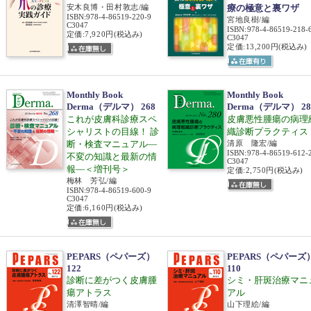
安木良博・田村敦志/編
療の極意と裏ワザ
ISBN
:
978-4-86519-220-9
宮地良樹/編
C3047
ISBN
:
978-4-86519-218-
定価:7,920円
(税込み)
C3047
定価:13,200円
(税込み)
Monthly Book
Monthly Book
Derma（デルマ） 268
Derma（デルマ） 28
これが皮膚科診療スペ
皮膚悪性腫瘍の病理
シャリストの目線！ 診
織診断プラクティス
断・検査マニュアル―
清原 隆宏/編
ISBN
:
978-4-86519-612-
不変の知識と最新の情
C3047
報―＜増刊号＞
定価:2,750円
(税込み)
梅林 芳弘/編
ISBN
:
978-4-86519-600-9
C3047
定価:6,160円
(税込み)
PEPARS（ペパーズ）
PEPARS（ペパーズ
122
110
診断に差がつく皮膚腫
シミ・肝斑治療マニ
瘍アトラス
アル
清澤智晴/編
山下理絵/編