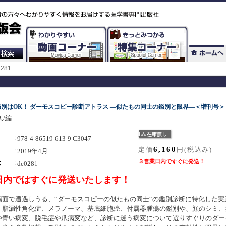
281
別はOK！ ダーモスコピー診断アトラス ―似たもの同士の鑑別と限界―＜増刊号＞
/編
978-4-86519-613-9 C3047
6,160
定価
円(税込み)
2019年4月
３営業日内ですぐに発送！
de0281
日内ではすぐに発送いたします！
場面で遭遇しうる、“ダーモスコピーの似たもの同士“の鑑別診断に特化した実
。脂漏性角化症、メラノーマ、基底細胞癌、付属器腫瘍の鑑別や、顔のシミ、
や青い病変、脱毛症や爪病変など、診断に迷う病変について選りすぐりのダー