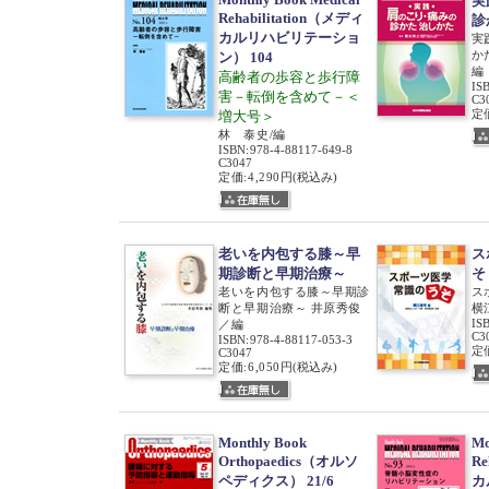
実
Rehabilitation（メディ
診
カルリハビリテーショ
実
か
ン） 104
編
高齢者の歩容と歩行障
IS
害－転倒を含めて－＜
C3
定価
増大号＞
林 泰史/編
ISBN
:
978-4-88117-649-8
C3047
定価:4,290円
(税込み)
老いを内包する膝～早
ス
期診断と早期治療～
そ
老いを内包する膝～早期診
ス
断と早期治療～ 井原秀俊
横
IS
／編
C3
ISBN
:
978-4-88117-053-3
定価
C3047
定価:6,050円
(税込み)
Monthly Book
Mo
Orthopaedics（オルソ
Re
ペディクス） 21/6
カ