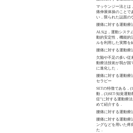
マッケンジー法とは
痛伸展体操のことで
い，限られた誌面の
腰痛に対する運動療法
ALSは，運動シス
動的安定性，機能的
ルを利用した実際を
腰痛に対する運動療法
欠陥や不足の多い従
動療法技術が我が国
に進化した．
腰痛に対する運動療
セラピー
SETの特徴である，(
動，(3)SET-知覚運
症”に対する運動療
めて紹介する．
腰痛に対する運動療
腰痛に対する運動療
ングなどを用いた疼
た．