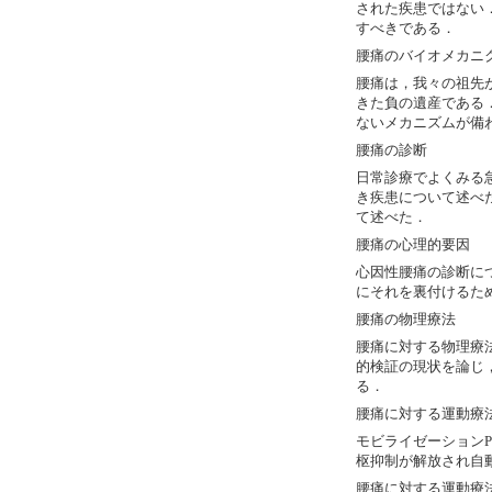
された疾患ではない
すべきである．
腰痛のバイオメカニ
腰痛は，我々の祖先
きた負の遺産である
ないメカニズムが備
腰痛の診断
日常診療でよくみる
き疾患について述べ
て述べた．
腰痛の心理的要因
心因性腰痛の診断に
にそれを裏付けるた
腰痛の物理療法
腰痛に対する物理療
的検証の現状を論じ
る．
腰痛に対する運動療法
モビライゼーション
枢抑制が解放され自動
腰痛に対する運動療法の