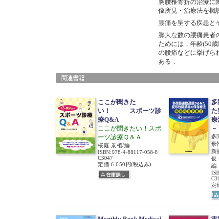
胸腰椎骨折の治療に
像所見・治療法を概
腰痛を呈する疾患と
膨大な数の腰痛患者
ためには，年齢(50
の腰痛などに挙げら
ある．
ここが聞きた
多
い！ スポーツ診
た
療Q&A
療
ここが聞きたい！スポ
－
ーツ診療Ｑ＆Ａ
多
形
桜庭 景植/編
新
ISBN
:
978-4-88117-058-8
C3047
俊
定価:6,050円
(税込み)
編
IS
C3
定価
Monthly Book Medical