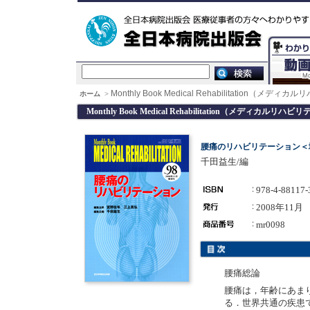
Monthly Book Medical Rehabilitation（メデ
ホーム
>
Monthly Book Medical Rehabilitation（メディカルリハ
腰痛のリハビリテーション＜
千田益生/編
978-4-88117-
2008年11月
mr0098
腰痛総論
腰痛は，年齢にあま
る．世界共通の疾患