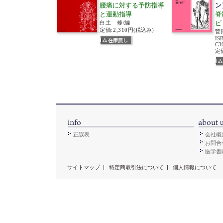
腰痛に対する予防指導
ン
と運動指導
脊
白土 修/編
ビ
定価:2,310円
(税込み)
菅
IS
C3
定価
正誤表
会社概
お問合
医学書販
サイトマップ
|
特定商取引法について
|
個人情報について