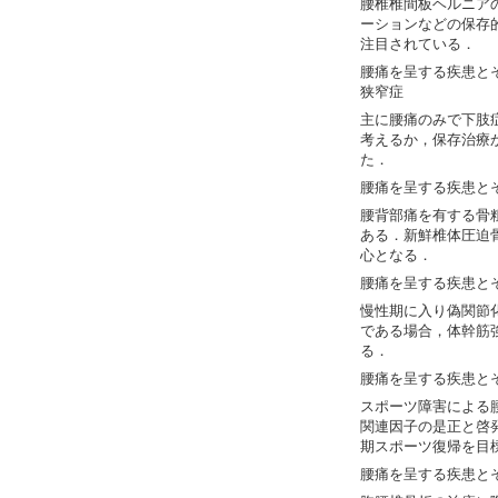
腰椎椎間板ヘルニア
ーションなどの保存
注目されている．
腰痛を呈する疾患と
狭窄症
主に腰痛のみで下肢
考えるか，保存治療
た．
腰痛を呈する疾患と
腰背部痛を有する骨
ある．新鮮椎体圧迫
心となる．
腰痛を呈する疾患と
慢性期に入り偽関節
である場合，体幹筋
る．
腰痛を呈する疾患と
スポーツ障害による
関連因子の是正と啓
期スポーツ復帰を目
腰痛を呈する疾患と