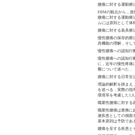
腰痛に対する運動療法
EBMの観点から，
腰痛に対する運動療
ムには原則として体
腰痛に対する装具療
慢性腰痛の保存的療
具機能の理解，そし
慢性腰痛への認知行
慢性腰痛への認知行
に，近年の慢性疼痛
響について述べた．
腰痛に対する日常生
理論的解釈を踏まえ
を述べる．実際の指
環境等を考慮した1
職業性腰痛に対する
職業性腰痛は業務に
連疾患としての側面
基本原則は予防であ
腰痛を呈する疾患と