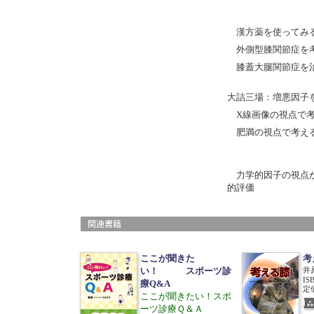
漢方薬を使ってみ
外側型膝関節症を考
膝蓋大腿関節症を
大詰三場：増悪因子
X線画像の視点で
肥満の視点で考え
力学的因子の視点か
的評価
ここが聞きた
考
い！ スポーツ診
井
IS
療Q&A
定価
ここが聞きたい！スポ
ーツ診療Ｑ＆Ａ