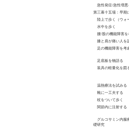
急性発症/急性増悪
第三幕十五場：早期
陸上で歩く（ウォ
水中を歩く
腰/股の機能障害を
膝と肩が痛い人を
足の機能障害を考慮
足底板を物語る
装具の軽量化を図る
温熱療法を試みる
靴に一工夫する
杖をついて歩く
関節内に注射する
グルコサミン内服療
礎研究