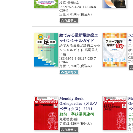
桜庭 景植/編
ISBN
:
978-4-88117-058-8
C3047
定価:6,050円
(税込み)
絵でみる最新足診療エ
ス
ッセンシャルガイド
そ
絵でみる最新足診療エッセ
ス
ンシャルガイド 高尾昌人
横
IS
／編
C3
ISBN
:
978-4-88117-055-7
定価
C3047
定価:7,700円
(税込み)
Monthly Book
Mo
Orthopaedics（オルソ
Or
ペディクス） 22/11
ペ
膝前十字靱帯再建術
こ
丸毛啓史/編
存
定価:2,420円
(税込み)
浜
定価