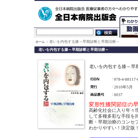
老いを内包する膝～早期診断と早期治療～
ホーム
>
老いを内包する膝～早期診断と早期治療～
老いを内包する膝～早
978-4-88117-
2010年5月
0037
変形性膝関節症の
高齢化社会に入り年々
して多種多彩な手段を
断・早期治療のコンセ
わかりやすい！決定版