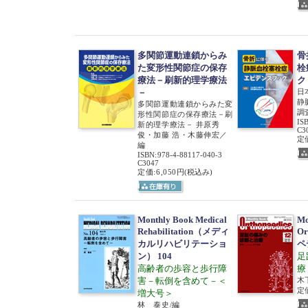
多関節運動連鎖からみ
骨
た変形性関節症の保存
栓
療法－刷新的理学療法
ク
－
日
静
多関節運動連鎖からみた変
調
形性関節症の保存療法－刷
IS
新的理学療法－ 井原秀
C3
俊・加藤 浩・木藤伸宏／
定価
編
ISBN
:
978-4-88117-040-3
C3047
定価:6,050円
(税込み)
Monthly Book Medical
Mo
Rehabilitation（メディ
Or
カルリハビリテーショ
ペ
ン） 104
足
高齢者の歩容と歩行障
療
害－転倒を含めて－＜
木
定価
増大号＞
林 泰史/編