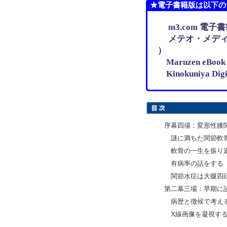
★電子書籍版は以下の
m3.com 電子
メテオ・メディ
）
Maruzen eB
Kinokuniya D
序幕四場：変形性膝
謎に満ちた関節軟骨
軟骨の一生を振り返
有病率の話をする
関節水症は大腿四頭
第二幕三場：早期に
病歴と徴候で考え
X線画像を凝視す