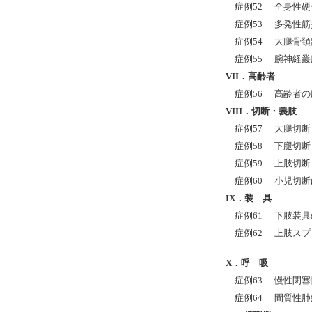
症例52
全身性硬
症例53
多発性筋
症例54
大腿骨頚
症例55
腕神経叢
VII
．高齢者
症例56
高齢者の
VIII
．切断・義肢
症例57
大腿切断
症例58
下腿切断
症例59
上肢切断
症例60
小児切断
IX．装 具
症例61
下肢装具
症例62
上肢スプ
X．呼 吸
症例63
慢性閉塞
症例64
間質性肺