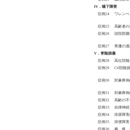
IV．嚥下障害
症例24
ワレンベ
症例25
高齢者の
症例26
頭頚部腫
症例27
胃瘻の適
V．脊髄損傷
症例28
高位頚髄
症例29
C6頚髄
症例30
対麻痺例
症例31
対麻痺例
症例32
高齢の不
症例33
自律神経
症例34
排尿障害
症例35
排便障害
症例36
褥 瘡