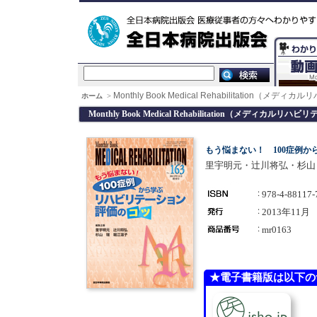
Monthly Book Medical Rehabilitation（メデ
ホーム
>
Monthly Book Medical Rehabilitation（メディカルリハ
もう悩まない！ 100症例
里宇明元・辻川将弘・杉山
978-4-88117-
2013年11月
mr0163
★電子書籍版は以下の