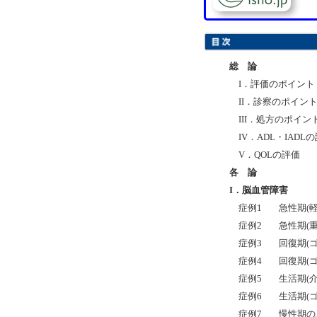
総 論
I．評価のポイント
II．診察のポイン
III
．処方のポイン
IV．ADL・IADL
V．QOLの評価
各 論
I．脳血管障害
症例1
急性期(軽
症例2
急性期(重
症例3
回復期(
症例4
回復期(
症例5
生活期(
症例6
生活期(
症例7
慢性期の