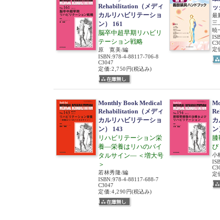
Rehabilitation（メディ
ッ
カルリハビリテーショ
最
三
ン） 161
暁
脳卒中超早期リハビリ
IS
テーション戦略
C3
定価
原 寛美/編
ISBN
:
978-4-88117-706-8
C3047
定価:2,750円
(税込み)
Monthly Book Medical
Mo
Rehabilitation（メディ
Re
カルリハビリテーショ
カ
ン） 143
ン
リハビリテーション栄
膝
養―栄養はリハのバイ
び
タルサイン― ＜増大号
小
IS
＞
C3
若林秀隆/編
定価
ISBN
:
978-4-88117-688-7
C3047
定価:4,290円
(税込み)