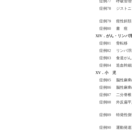
症例77
呼吸管理
症例78
ジストニ
症例79
痙性斜頚
症例80
書 痙
XIV
．がん・リンパ
症例81
骨転移
症例82
リンパ浮
症例83
食道がん
症例84
造血幹細
XV．小 児
症例85
脳性麻痺
症例86
脳性麻痺
症例87
二分脊椎
症例88
外反扁平
症例89
特発性側
症例90
運動発達