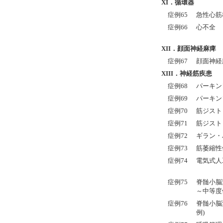
XI．循環器
症例65
急性心筋
症例66
心不全
XII
．顔面神経麻痺
症例67
顔面神経
XIII
．神経筋疾患
症例68
パーキンソン病
症例69
パーキンソン
症例70
筋ジスト
症例71
筋ジスト
症例72
ギラン・
症例73
筋萎縮性
症例74
電気式人
症例75
脊髄小脳
～中等度
症例76
脊髄小脳
例)