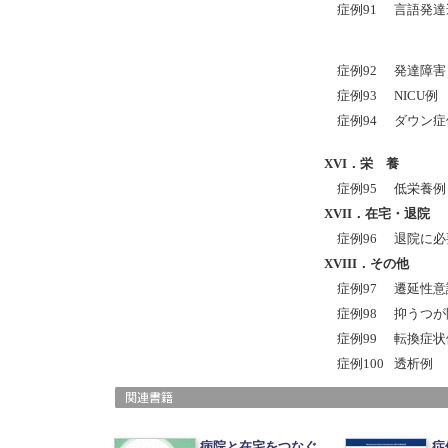
症例91
言語発達
症例92
発達障害
症例93
NICU例
症例94
ダウン症
XVI
．栄 養
症例95
低栄養例
XVII
．在宅・退院
症例96
退院に必
XVIII
．その他
症例97
遷延性意
症例98
抑うつが
症例99
転換症状
症例100
透析例
病院と在宅をつなぐ
症