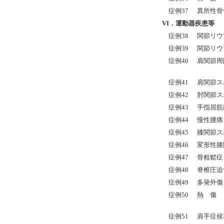
症例37
異所性骨
VI．運動器疾患等
症例38
関節リウ
症例39
関節リウ
症例40
肩関節周
症例41
肩関節ス
症例42
肘関節ス
症例43
手指屈筋
症例44
慢性腰痛
症例45
膝関節ス
症例46
変形性膝
症例47
骨粗鬆症
症例48
脊椎圧迫
症例49
多発外傷
症例50
熱 傷
症例51
肩手症候