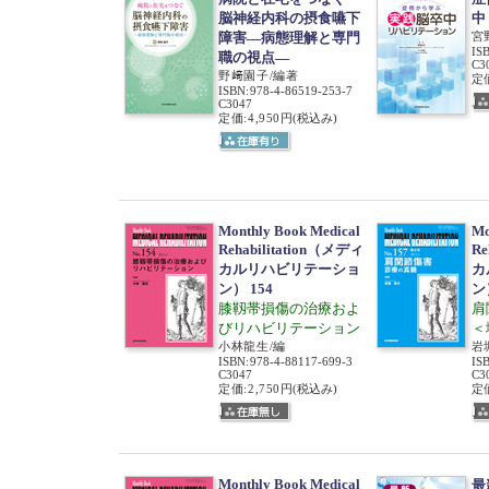
脳神経内科の摂食嚥下
中
障害―病態理解と専門
宮
IS
職の視点―
C3
野﨑園子/編著
定価
ISBN
:
978-4-86519-253-7
C3047
定価:4,950円
(税込み)
Monthly Book Medical
Mo
Rehabilitation（メディ
Re
カルリハビリテーショ
カ
ン） 154
ン
膝靱帯損傷の治療およ
肩
びリハビリテーション
＜
小林龍生/編
岩
ISBN
:
978-4-88117-699-3
IS
C3047
C3
定価:2,750円
(税込み)
定価
Monthly Book Medical
最