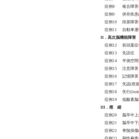
症例8
複合障害
症例9
併存疾患
症例10
排尿障害
症例11
自動車運
II．高次脳機能障害
症例12
前頭葉症
症例13
失語症
症例14
半側空間
症例15
注意障害
症例16
記憶障害
症例17
失認(視覚
症例18
失行(limb 
症例19
低酸素脳
III
．痙 縮
症例20
脳卒中上
症例21
脳卒中下
症例22
脊髄損傷
症例23
脳性麻痺