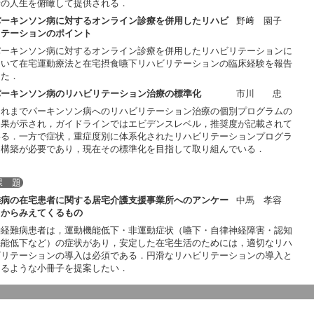
者の人生を俯瞰して提供される．
パーキンソン病に対するオンライン診療を併用したリハビ
野﨑 園子
リテーションのポイント
パーキンソン病に対するオンライン診療を併用したリハビリテーションに
ついて在宅運動療法と在宅摂食嚥下リハビリテーションの臨床経験を報告
した．
パーキンソン病のリハビリテーション治療の標準化
市川 忠
これまでパーキンソン病へのリハビリテーション治療の個別プログラムの
効果が示され，ガイドラインではエビデンスレベル，推奨度が記載されて
いる．一方で症状，重症度別に体系化されたリハビリテーションプログラ
ム構築が必要であり，現在その標準化を目指して取り組んでいる．
課 題
難病の在宅患者に関する居宅介護支援事業所へのアンケー
中馬 孝容
トからみえてくるもの
神経難病患者は，運動機能低下・非運動症状（嚥下・自律神経障害・認知
機能低下など）の症状があり，安定した在宅生活のためには，適切なリハ
ビリテーションの導入は必須である．円滑なリハビリテーションの導入と
なるような小冊子を提案したい．