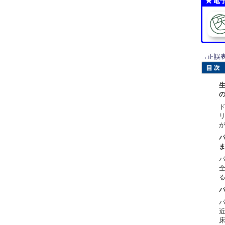
★電
→正誤
パ