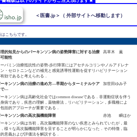
子書籍版は以下のサイトからご注文頂けます★
＜医書.jp＞（ 外部サイトへ移動します）
表はこちらです。
生理的知見からのパーキンソン病の姿勢障害に対する治療
高草木 薫
の可能性
ドーパミン治療抵抗性の姿勢-歩行障害にはアセチルコリンやノルアドレナ
リン・セロトニンなどの補充と感覚誘導性運動を促すリハビリテーション
が有効であると考えられる．
パーキンソン病の治療の進め方―早期からターミナルケア
加世田ゆみ子
まで―
ーキンソン病は高齢化社会ではcommon diseaseである．非運動症状を伴う
全身病であり，疾患の理解，薬物療法，リハビリテーション，多職種によ
る包括的アプローチが重要である．
パーキンソン病の高次脳機能障害
赤池 瞬ほか
パーキンソン病は当初，高次脳機能障害のない疾患とみられていたが，最
近，様々な高次脳機能障害を呈することが明らかになった．その特徴，臨
床的意義および評価法を解説する．