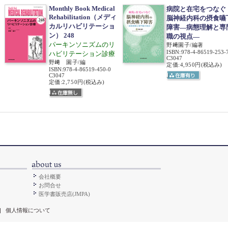
Monthly Book Medical
病院と在宅をつな
Rehabilitation（メディ
脳神経内科の摂食嚥
カルリハビリテーショ
障害―病態理解と専
ン） 248
職の視点―
パーキンソニズムのリ
野﨑園子/編著
ISBN
:
978-4-86519-253-
ハビリテーション診療
C3047
野﨑 園子/編
定価:4,950円
(税込み)
ISBN
:
978-4-86519-450-0
C3047
定価:2,750円
(税込み)
会社概要
お問合せ
医学書販売店(JMPA)
|
個人情報について