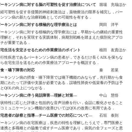
パーキンソン病に対する脳の可塑性を促す治療法について
堀場 充哉ほか
神経可塑性を促す非侵襲的神経刺激法は，薬物療法の限界を補完し，パー
キンソン病の新たな治療戦略としての可能性を有する．
パーキンソン病に対する積極的な理学療法とは
岡田 洋平
パーキンソン病に対する積極的な理学療法には，早期からの継続の重要性
の理解と，それを実現する実践体制，病期別戦略を踏まえた個別化アプロ
ーチが重要である．
在宅生活を安定させるための作業療法のポイント
植田 友貴ほか
進行性疾患であるパーキンソン病の患者が，できるだけ長くADLを保ちな
がら在宅生活を送るための作業療法アプローチを概説する．
摂食・嚥下障害の対応
秦 若菜
パーキンソン病の摂食・嚥下障害では嚥下機能のみならず，先行期から食
道期にわたって評価や支援が必要である．誤嚥性肺炎や低栄養の予防は予
後とQOLの向上につながる．
パーキンソン病に伴う発話障害―理解と対策―
中山 慧悟
症状特性に応じた評価と包括的な音声治療を行い，会話に般化させること
がコミュニケーション機能の改善ひいてはQOLの改善に有用である．
在宅患者の診察と指導―チーム医療での対応について―
石垣 泰則
パーキンソン病の在宅医療は，疾患の特性を理解したうえで，専門医療と
の連携と多職種との協働で成すチーム医療であり，病気の全フェーズと患