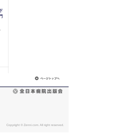
ぐ
下
門
7
Copyright © Zenni.com. All right reserved.