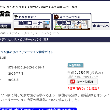
habilitation（メディカルリハビリテーション） 315
itation（メディカルリハビリテーション） 315
ンソン病のリハビリテーション診療ガイド
/編
978-4-86519-965-9 C3047
2,750
定価
円(税込み)
2025年7月
mr0315
３営業日内ですぐに発送！
ンソン病に関して多方面から学べるよう、病態から治療、在宅診療とオンライ
リハビリテーション治療の標準化について解説しました。