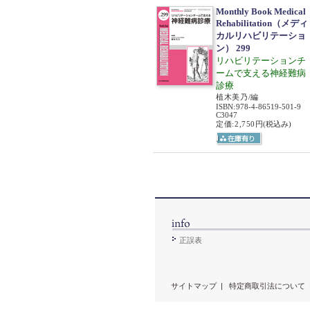
Monthly Book Medical
Rehabilitation（メディ
カルリハビリテーショ
ン） 299
リハビリテーションチ
ームで支える神経難病
診療
植木美乃/編
ISBN
:
978-4-86519-501-9
C3047
定価:2,750円
(税込み)
正誤表
サイトマップ
|
特定商取引法について