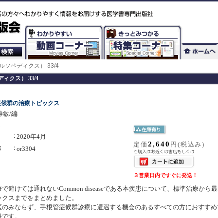
cs（オルソペディクス） 33/4
ペディクス） 33/4
症候群の治療トピックス
雅敏/編
2020年4月
2,640
定価
円(税込み)
or3304
３営業日内ですぐに発送！
で避けては通れないCommon diseaseである本疾患について、標準治療から
ックスまでをまとめました。
医のみならず、手根管症候群診療に遭遇する機会のあるすべての方におすすめ
冊です。