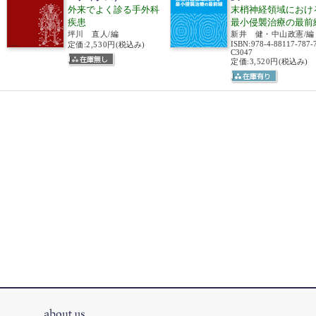
外来でよく診る手外科
末梢神経領域におけ
疾患
最小侵襲治療の最前
坪川 直人/編
新井 健・中山政憲/編
ISBN
:
978-4-88117-787-
定価:2,530円
(税込み)
C3047
定価:3,520円
(税込み)