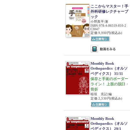
ここからマスター！手
外科研修レクチャーブ
ック
小野真平/著
ISBN
:
978-4-86519-810-2
C3047
定価:9,900円
(税込み)
Monthly Book
Orthopaedics（オルソ
ペディクス） 31/11
保存と手術のボーダー
ライン！ 上肢の脱臼・
骨折
稲垣 克記/編
定価:2,530円
(税込み)
Monthly Book
Orthopaedics（オルソ
ペディクス） 29/1