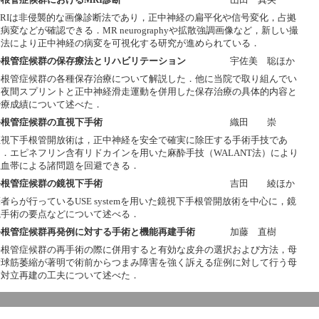
MRIは非侵襲的な画像診断法であり，正中神経の扁平化や信号変化，占拠
病変などが確認できる．MR neurographyや拡散強調画像など，新しい撮
像法により正中神経の病変を可視化する研究が進められている．
手根管症候群の保存療法とリハビリテーション
宇佐美 聡ほか
手根管症候群の各種保存治療について解説した．他に当院で取り組んでい
る夜間スプリントと正中神経滑走運動を併用した保存治療の具体的内容と
治療成績について述べた．
手根管症候群の直視下手術
織田 崇
直視下手根管開放術は，正中神経を安全で確実に除圧する手術手技であ
る．エピネフリン含有リドカインを用いた麻酔手技（WALANT法）により
止血帯による諸問題を回避できる．
手根管症候群の鏡視下手術
吉田 綾ほか
者らが行っているUSE systemを用いた鏡視下手根管開放術を中心に，鏡
視手術の要点などについて述べる．
手根管症候群再発例に対する手術と機能再建手術
加藤 直樹
手根管症候群の再手術の際に併用すると有効な皮弁の選択および方法，母
指球筋萎縮が著明で術前からつまみ障害を強く訴える症例に対して行う母
指対立再建の工夫について述べた．