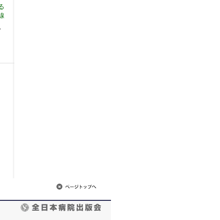
る
線
7