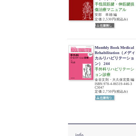
手指屈筋腱・伸筋腱損
傷治療マニュアル
安部 幸雄/編
定価:2,530円
(税込み)
Monthly Book Medical
Rehabilitation（メディ
カルリハビリテーショ
ン） 244
手外科リハビリテーシ
ョン診療
金谷文則・大久保宏貴/編
ISBN
:
978-4-86519-446-3
C3047
定価:2,750円
(税込み)