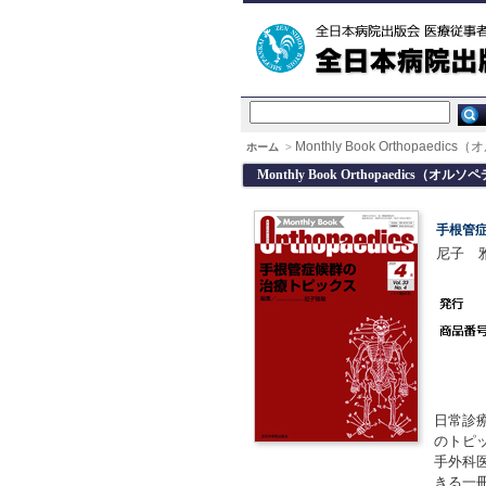
Monthly Book Orthopaedi
ホーム
>
Monthly Book Orthopaedics（オルソ
手根管
尼子 
日常診療
のトピ
手外科
きる一