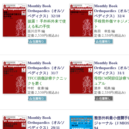
Monthly Book
Monthly Book
Orthopaedics（オルソ
Orthopaedics（オル
ペディクス） 32/10
ペディクス） 32/4
披露！ 手外科外来で使
手根骨外傷マネジメ
える私の手技
ト
面川庄平/編
島田 幸造/編
定価:2,530円
(税込み)
定価:2,530円
(税込み)
Monthly Book
Monthly Book
Orthopaedics（オルソ
Orthopaedics（オル
ペディクス） 31/7
ペディクス） 31/1
TFCC損傷診療テクニッ
母指CM関節症診療
クを磨く
ュアル
中村 俊康/編
酒井 昭典/編
定価:2,530円
(税込み)
定価:2,530円
(税込み)
Monthly Book
整形外科最小侵襲手
Orthopaedics（オルソ
ジャーナル（J MIO
ペディクス） 29/11
94