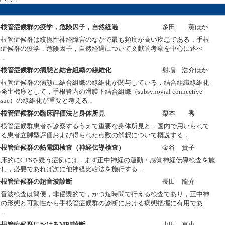
手根管症候群の疫学，危険因子，自然経過
多田 薫ほか
手根管症候群は絞扼性神経障害のなかで最も頻度が高い疾患である．手根
管症候群の疫学，危険因子，自然経過について文献的考察を中心に述べ
る．
手根管症候群の病態と結合組織の線維化
射場 浩介ほか
手根管症候群の病態に結合組織の線維化が関与している．結合組織線維化
発生機序として，手根管内の滑膜下結合組織（subsynovial connective
issue）の線維化が重要と考える．
手根管症候群の臨床評価法と身体所見
栗本 秀
手根管症候群患者を診察するうえで重要な身体所見と，国内で用いられて
いる患者立脚型評価および得られた点数の解釈について概説する．
手根管症候群の筋電図検査（神経伝導検査）
金谷 貴子
臨床的にCTSを疑う症例には，まず正中神経の運動・感覚神経伝導検査を施
行し，必要であれば次に他神経比較法を施行する．
手根管症候群の超音波診断
長田 龍介
超音波検査は簡便，非侵襲的で，かつ短時間で行える検査であり，正中神
経の形態と可動性から手根管症候群の診断における病態把握に有用であ
る．
手根管症候群におけるMRI診断
山田 真央