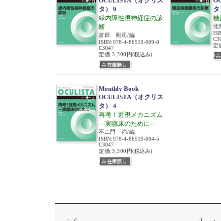
OCULISTA（オクリス
O
タ） 9
タ
緑内障性視神経症の診
糖
断
北
IS
富田 剛司/編
C3
ISBN
:
978-4-86519-009-0
定価
C3047
定価:3,300円
(税込み)
Monthly Book
OCULISTA（オクリス
タ） 4
再考！近視メカニズム
―実臨床のために―
不二門 尚/編
ISBN
:
978-4-86519-004-5
C3047
定価:3,300円
(税込み)