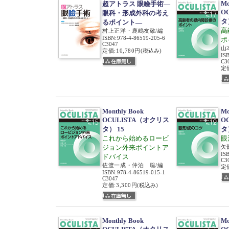
Mo
超アトラス 眼瞼手術―
O
眼科・形成外科の考え
タ
るポイント―
高
村上正洋・鹿嶋友敬/編
ISBN
:
978-4-86519-205-6
ポ
C3047
山
定価:10,780円
(税込み)
IS
C3
定価
Monthly Book
Mo
OCULISTA（オクリス
O
タ） 15
タ
これから始めるロービ
眼
ジョン外来ポイントア
矢
IS
ドバイス
C3
佐渡一成・仲泊 聡/編
定価
ISBN
:
978-4-86519-015-1
C3047
定価:3,300円
(税込み)
Monthly Book
Mo