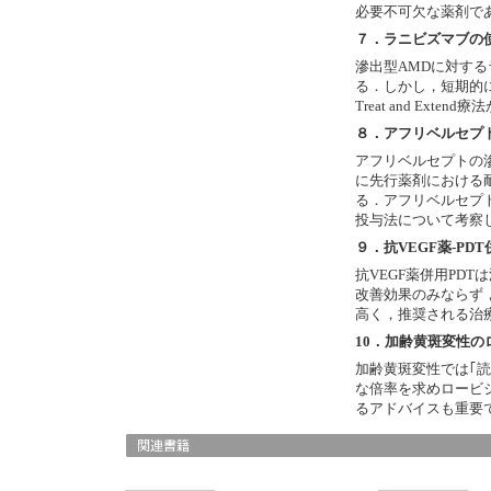
必要不可欠な薬剤で
７．ラニビズマブの
滲出型AMDに対する
る．しかし，短期的
Treat and Exte
８．アフリベルセプ
アフリベルセプトの
に先行薬剤における
る．アフリベルセプ
投与法について考察
９．抗VEGF薬-PD
抗VEGF薬併用PDT
改善効果のみならず
高く，推奨される治
10．加齢黄斑変性
加齢黄斑変性では｢
な倍率を求めロービ
るアドバイスも重要