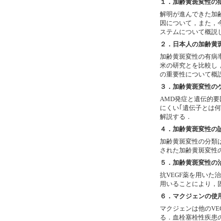
１．加齢黄斑変性の
解明が進んできた加
因について，また，
ステムについて概説
２．日本人の加齢黄
加齢黄斑変性の有病
米の研究とを比較し
の重要性について概
３．加齢黄斑変性の
AMD発症と遺伝的
にくい｢遺伝子とは
解説する．
４．加齢黄斑変性の
加齢黄斑変性の分類
された加齢黄斑変性
５．加齢黄斑変性の
抗VEGF薬を用いた治療
用いることにより，
６．マクジェンの使
マクジェンは他のVE
る．血栓塞栓性疾患