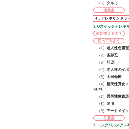
（5）タルミ
注意点
4．アレキサンドラ
1. Qスイッチアレ
何に使えるの？
使ってみよう
（1）老人性色素斑
（2）雀卵斑
（3）肝 斑
（4）老人性のイ
（5）太田母斑
（6）後天性真皮メラノサ
ADM）
（7）異所性蒙古斑
（8）刺 青
（9）アートメイク
注意点
2. ロングパルスア