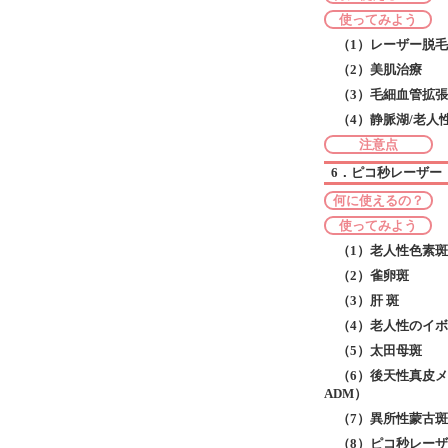
使ってみよう
（1）レーザー脱毛
（2）美肌治療
（3）毛細血管拡張
（4）静脈湖/老人
注意点
6．ピコ秒レーザー
何に使えるの？
使ってみよう
（1）老人性色素斑
（2）雀卵斑
（3）肝 斑
（4）老人性のイ
（5）太田母斑
（6）後天性真皮メラノサ
ADM）
（7）異所性蒙古斑
（8）ピコ秒レー