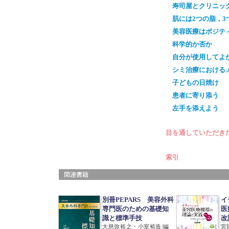
寿司屋とクリニッ
肌には2つの脂，3
美容医療はポジテ
科学的か否か
自分が使用してよ
シミ治療における
子どもの日焼け
患者に寄り添う
左手を添えよう
目を通していただき
索引
別冊PEPARS 美容外科
イ
専門医のための基礎知
医
識と標準手技
改
大慈弥裕之・小室裕造/編
宮