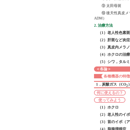
⑨ 太田母斑
⑩ 後天性真皮メラノサイト
ADM）
2. 治療方法
（1）老人性色素
（2）肝斑など炎
（3）真皮内メラ
（4）ホクロの治療
（5）シワ，タル
＜各論＞
各種機器の特徴
1．炭酸ガス（CO
2
何に使えるの？
使ってみよう
（1）ホクロ
（2）老人性のイ
（3）首のイボ（
（4）脂腺増殖症