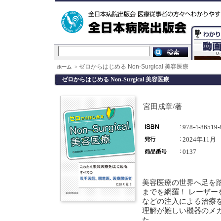
ゼロからはじめる Non-Surgical 美容医療
ホーム
>
ゼロからはじめる Non-Surgical 美容医療
宮田成章/著
978-4-86519-
2024年11月
0137
美容医療の世界へ足を
までを網羅！ レーザ
などの注入による治療
理解が難しい機器のメ
た。