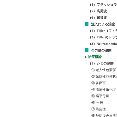
（4）フラッシュ
（5）高周波
（6）超音波
注入による治療
（1）Filler（
（2）Fillerのト
（3）Neuromod
その他の治療
1. 治療概論
（1）シミの診療
① 老人性色素斑
② 光腺性花弁状
③ 雀卵斑
④ 脂漏性角化症
⑤ 扁平母斑
⑥ 肝 斑
⑦ 黒皮症
⑧ 炎症後色素沈着（Post 