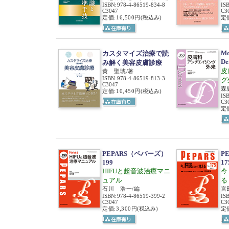
ISBN
:
978-4-86519-834-8
IS
C3047
C3
定価:16,500円
(税込み)
定価
Mo
カスタマイズ治療で読
D
み解く美容皮膚診療
皮
黄 聖琥/著
ISBN
:
978-4-86519-813-3
グ
C3047
森
定価:10,450円
(税込み)
IS
C3
定価
PEPARS（ペパーズ）
P
199
17
HIFUと超音波治療マニ
今
ュアル
る
石川 浩一/編
宮
ISBN
:
978-4-86519-399-2
IS
C3047
C3
定価:3,300円
(税込み)
定価