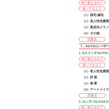
何に使えるの？
使ってみよう
（1）脱毛/減毛
（2）老人性色素斑
（3）真皮内メラ
（4）その他
注意点
5．Nd:YAGレーザ
1. QスイッチNd:Y
何に使えるの？
使ってみよう
（1）老人性色素
（2）肝 斑
（3）刺 青
（4）アートメイク
注意点
2. ロングパルスNd:
何に使えるの？