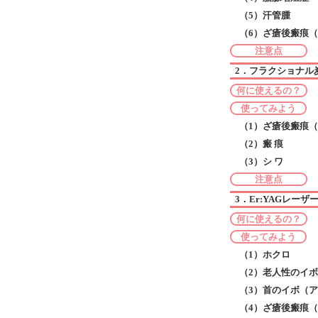
（5）汗管腫
（6）ざ瘡後瘢痕
注意点
2．フラクショナル
何に使えるの？
使ってみよう
（1）ざ瘡後瘢痕
（2）瘢 痕
（3）シ ワ
注意点
3．Er:YAGレー
何に使えるの？
使ってみよう
（1）ホクロ
（2）老人性のイ
（3）首のイボ（
（4）ざ瘡後瘢痕