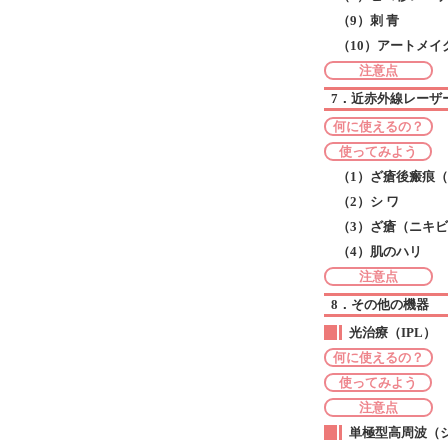
（9）刺 青
（10）アートメイ
注意点
7．近赤外線レーザー（フラ
何に使えるの？
使ってみよう
（1）ざ瘡後瘢痕
（2）シ ワ
（3）ざ瘡（ニキ
（4）肌のハリ
注意点
8．その他の機器
光治療（IPL）
何に使えるの？
使ってみよう
注意点
単極型高周波（