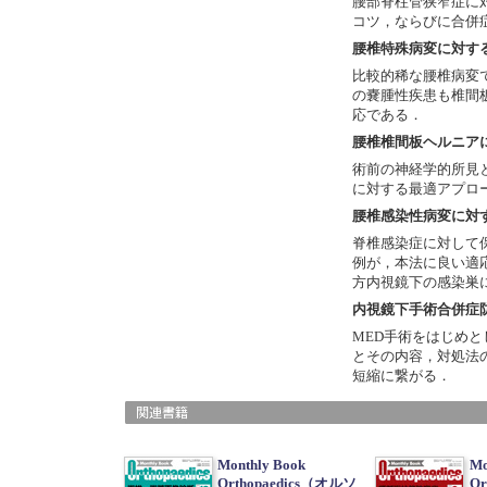
腰部脊柱管狭窄症に対
コツ，ならびに合併
腰椎特殊病変に対す
比較的稀な腰椎病変
の嚢腫性疾患も椎間
応である．
腰椎椎間板ヘルニアに
術前の神経学的所見と
に対する最適アプロ
腰椎感染性病変に対
脊椎感染症に対して
例が，本法に良い適
方内視鏡下の感染巣
内視鏡下手術合併症
MED手術をはじめ
とその内容，対処法の熟
短縮に繋がる．
Monthly Book
Mo
Orthopaedics（オルソ
Or