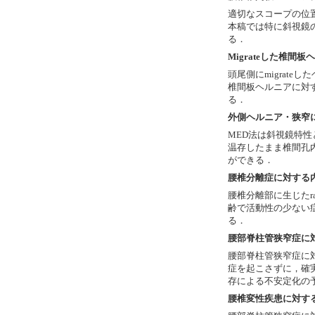
適切なスコープの位
本稿では特に斜視鏡
る．
Migrateした椎間
頭尾側にmigrate
椎間板ヘルニアに対
る．
外側ヘルニア・狭窄
MED法は斜視鏡特
温存したまま椎間孔
ができる．
腰椎分離症に対する
腰椎分離部に生じたra
齢で活動性の少ない
る．
腰部脊柱管狭窄症に
腰部脊柱管狭窄症に
症を起こさずに，確
存による不安定化の
腰椎変性疾患に対する