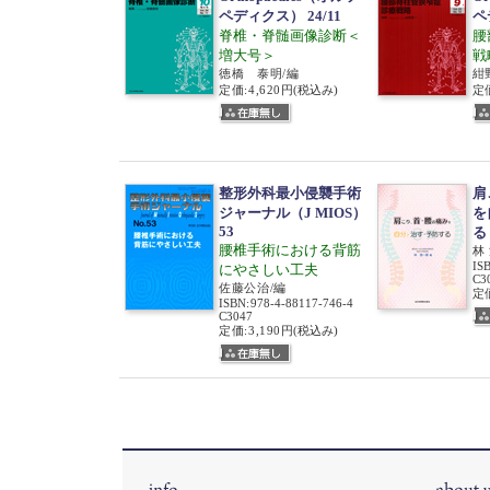
ペディクス） 24/11
ペ
脊椎・脊髄画像診断＜
腰
増大号＞
戦
徳橋 泰明/編
紺
定価:4,620円
(税込み)
定価
整形外科最小侵襲手術
肩
ジャーナル（J MIOS）
を
53
る
腰椎手術における背筋
林
IS
にやさしい工夫
C3
佐藤公治/編
定価
ISBN
:
978-4-88117-746-4
C3047
定価:3,190円
(税込み)