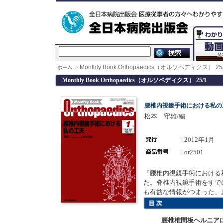
Monthly Book Orthopaedics（オルソペディクス） 25
ホーム
>
Monthly Book Orthopaedics（オルソペディクス） 25/1
腰椎内視鏡手術における私の
松本 守雄/編
2012年1月
or2501
『腰椎内視鏡手術における
た。脊椎内視鏡手術をすで
も有益な情報がつまった、
腰椎椎間板ヘルニア