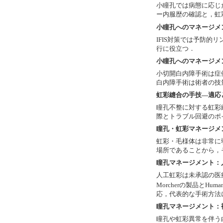
小瞳孔では病態に応じた
ー内服歴の確認と，虹
小瞳孔へのマネージメン
IFIS対策では予防的
行に役立つ．
小瞳孔へのマネージメ
小切開白内障手術は症
白内障手術は術者の技
虹彩縫合の手技―適応
瞳孔不整に対する虹彩
際とトラブル回避のポ
瞳孔・虹彩マネージメ
虹彩・毛様体は非常に
場所であることから，
瞳孔マネージメント：
人工虹彩は未承認の医
Morcherの製品とHuman
応，代表的な手術方法
瞳孔マネージメント：
瞳孔や虹彩異常を伴う