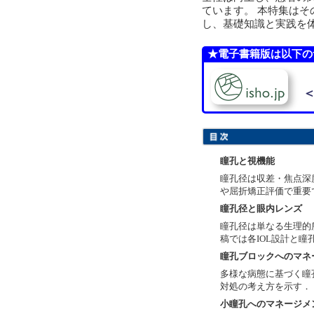
ています。 本特集は
し、基礎知識と実践を
★電子書籍版は以下の
＜
瞳孔と視機能
瞳孔径は収差・焦点深
や屈折矯正評価で重要
瞳孔径と眼内レンズ
瞳孔径は単なる生理的
稿では各IOL設計と
瞳孔ブロックへのマネ
多様な病態に基づく瞳
対処の考え方を示す．
小瞳孔へのマネージメ