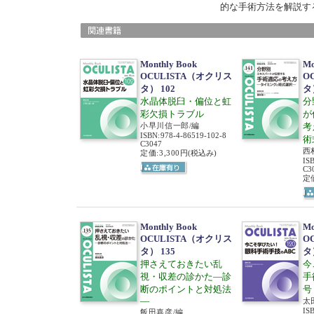
的な手術方法を解説す
Monthly Book
Mo
OCULISTA（オクリス
O
タ） 102
タ
水晶体脱臼・偏位と虹
分
彩欠損トラブル
が
小早川信一郎/編
考
ISBN
:
978-4-86519-102-8
術
C3047
西
定価:3,300円
(税込み)
IS
C3
定価
Monthly Book
Mo
OCULISTA（オクリス
O
タ） 135
タ
押さえておきたい乱
今
視・収差の診かた―診
手
断のポイントと対処法
号
―
太
IS
飯田嘉彦/編