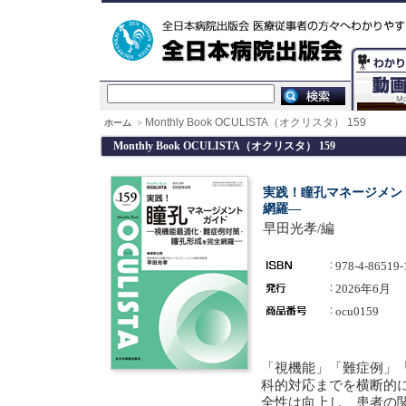
Monthly Book OCULISTA（オクリスタ） 159
ホーム
>
Monthly Book OCULISTA（オクリスタ） 159
実践！瞳孔マネージメン
網羅―
早田光孝/編
978-4-86519-
2026年6月
ocu0159
「視機能」「難症例」
科的対応までを横断的
全性は向上し、患者の