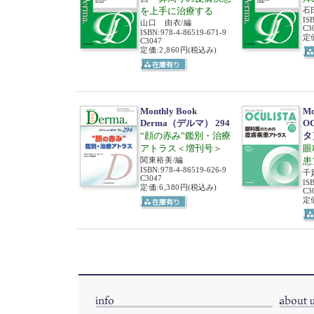
を上手に治療する
石
IS
山口 由衣/編
C3
ISBN
:
978-4-86519-671-9
定価
C3047
定価:2,860円
(税込み)
Monthly Book
Mo
Derma（デルマ） 294
O
“顔の赤み”鑑別・治療
タ
アトラス＜増刊号＞
眼
関東裕美/編
患
ISBN
:
978-4-86519-626-9
千
C3047
IS
定価:6,380円
(税込み)
C3
定価