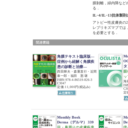
膜剝離，緑内障など
る．
IL−4/IL−13抗体
アトピー性皮膚炎の
レブリキズマブでは
を必要とする．
Mo
角膜テキスト臨床版―
O
症例から紐解く角膜疾
タ）
患の診断と治療―
眼
西田輝夫・森重直行・近間
泰一郎・福田 憲/著
ッ
ISBN
:
978-4-86519-826-3
海
C3047
IS
定価:11,000円
(税込み)
C3
定価
Monthly Book
Mo
Derma（デルマ） 339
D
目・鼻周りの皮膚疾患
痒