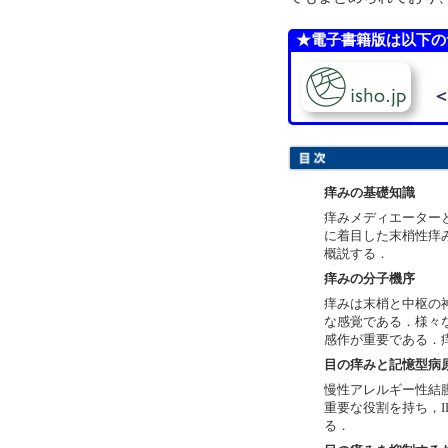
★電子書籍版は以下の
＜
痒みの基礎知識
痒みメディエーター
に着目した末梢性痒
概説する．
痒みの分子機序
痒みは末梢と中枢の
な感覚である．様々
感作が重要である．
目の痒みと記憶型病原
慢性アレルギー性結膜
重要な役割を持ち，IL
る．