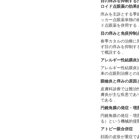
目の痒みを抑制する
ロイド点眼薬の効果
痒みを主訴とする季
ッカー点眼薬単独の
ド点眼薬を併用する
目の痒みと免疫抑制
春季カタルの治療に
ず目の痒みを抑制す
て概説する．
アレルギー性結膜炎
アレルギー性結膜炎
来の点眼剤治療との
眼瞼炎と痒みの原因
皮膚科診療では難治
膚炎が主な疾患であ
である．
円錐角膜の発症・増悪とe
円錐角膜の発症・増悪の
る）という機械的侵
アトピー眼合併症
顔面の皮疹が重症で