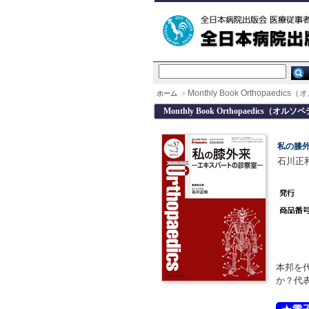
Monthly Book Orthopaedi
ホーム
>
Monthly Book Orthopaedics（オルソ
私の膝
石川正和
本邦を
か？代