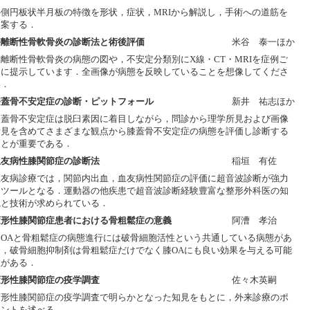
外側円板状半月板の特徴を形状，症状，MRIから解説し，手術への道筋を
提案する．
膝離断性骨軟骨炎の診断法と術後評価
米谷 泰一ほか
膝離断性骨軟骨炎の病態の図や，不安定分類別にX線・CT・MRIを症例ご
とに提示しています．全画像が病態を反映していることを想像してくださ
い．
膝蓋骨不安定症の診断・ピットフォール
新井 祐志ほか
膝蓋骨不安定症は脱臼素因に着目しながら，問診から理学所見および画像
所見を含めてさまざまな観点から膝蓋骨不安定症の病態を評価し診断する
ことが重要である．
血友病性膝関節症の診断法
稲垣 有佐
血友病診療では，関節内出血，血友病性関節症の評価に超音波診断が強力
なツールとなる．運動器の他疾患で超音波診断経験豊富な整形外科医の知
識と技術が求められている．
変形性膝関節症患者における骨粗鬆症の意義
阿漕 孝治
膝OAと骨粗鬆症の病態進行には破骨細胞活性という共通している病態があ
り，破骨細胞抑制剤は骨粗鬆症だけでなく膝OAにも良い効果を与える可能
性がある．
変形性膝関節症の疫学調査
佐々木英嗣
変形性膝関節症の疫学調査で明らかとなった知見をもとに，外来診療のポ
イントを述べる．