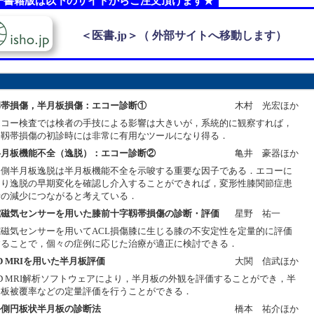
子書籍版は以下のサイトからご注文頂けます★
＜医書.jp＞（ 外部サイトへ移動します）
靱帯損傷，半月板損傷：エコー診断①
木村 光宏ほか
エコー検査では検者の手技による影響は大きいが，系統的に観察すれば，
膝靱帯損傷の初診時には非常に有用なツールになり得る．
半月板機能不全（逸脱）：エコー診断②
亀井 豪器ほか
内側半月板逸脱は半月板機能不全を示唆する重要な因子である．エコーに
より逸脱の早期変化を確認し介入することができれば，変形性膝関節症患
者の減少につながると考えている．
電磁気センサーを用いた膝前十字靱帯損傷の診断・評価
星野 祐一
電磁気センサーを用いてACL損傷膝に生じる膝の不安定性を定量的に評価
することで，個々の症例に応じた治療が適正に検討できる．
D MRIを用いた半月板評価
大関 信武ほか
3D MRI解析ソフトウェアにより，半月板の外観を評価することができ，半
月板被覆率などの定量評価を行うことができる．
外側円板状半月板の診断法
橋本 祐介ほか