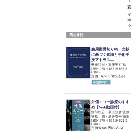
変
膝周囲骨切り術―文献
に基づく知識と手術手
技アトラス―
安田和則・近藤英司/編
ISBN
:
978-4-86519-835-5
C3047
定価:16,500円
(税込み)
外傷エコー診療のすす
め【Web動画付】
渡部欣忍・最上敦彦/監修
笹原 潤・酒井瑛平/編集
ISBN
:
978-4-86519-822-5
C3047
定価:8,800円
(税込み)