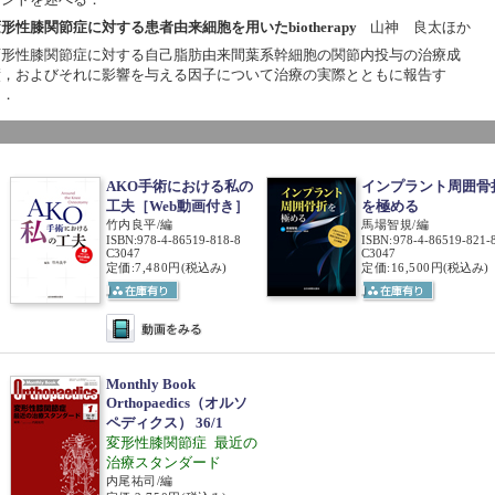
形性膝関節症に対する患者由来細胞を用いたbiotherapy
山神 良太ほか
変形性膝関節症に対する自己脂肪由来間葉系幹細胞の関節内投与の治療成
績，およびそれに影響を与える因子について治療の実際とともに報告す
る．
AKO手術における私の
インプラント周囲骨
工夫［Web動画付き］
を極める
竹内良平/編
馬場智規/編
ISBN
:
978-4-86519-818-8
ISBN
:
978-4-86519-821-
C3047
C3047
定価:7,480円
(税込み)
定価:16,500円
(税込み)
Monthly Book
Orthopaedics（オルソ
ペディクス） 36/1
変形性膝関節症 最近の
治療スタンダード
内尾祐司/編