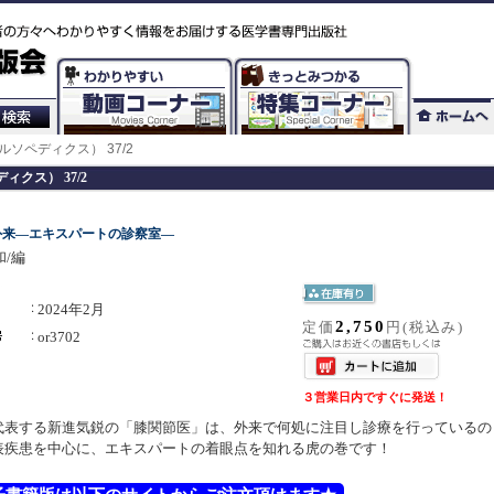
cs（オルソペディクス） 37/2
ペディクス） 37/2
外来―エキスパートの診察室―
/編
2024年2月
2,750
定価
円(税込み)
or3702
３営業日内ですぐに発送！
代表する新進気鋭の「膝関節医」は、外来で何処に注目し診療を行っているの
表疾患を中心に、エキスパートの着眼点を知れる虎の巻です！