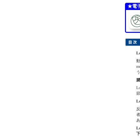
★電
L
m
腱
L
L
反
L