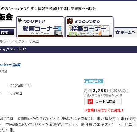
cs（オルソペディクス） 36/12
ペディクス） 36/12
shoulderの診療
/編
2023年11月
2,750
定価
円(税込み)
or3612
３営業日内ですぐに発送！
る動揺肩、肩関節不安定症などとも呼称される本症は、未だ病態など未解明な
い。本疾患において現状何を最適解とするか、肩診療のエキスパートオピニオ
めた１冊。