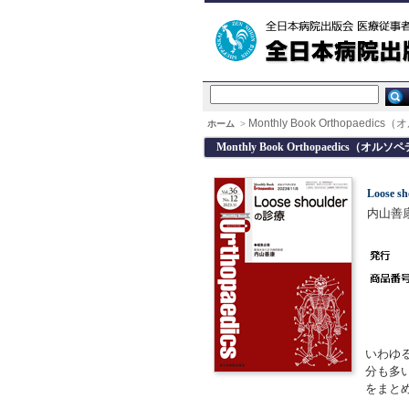
Monthly Book Orthopaedi
ホーム
>
Monthly Book Orthopaedics（オルソ
Loose 
内山善康
いわゆ
分も多
をまと