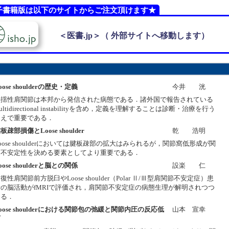
子書籍版は以下のサイトからご注文頂けます★
＜医書.jp＞（ 外部サイトへ移動します）
oose shoulderの歴史・定義
今井 洸
動揺性肩関節は本邦から発信された病態である．諸外国で報告されている
ultidirectional instabilityを含め，定義を理解することは診断・治療を行う
うえで重要である．
板疎部損傷とLoose shoulder
乾 浩明
oose shoulderにおいては腱板疎部の拡大はみられるが，関節窩低形成が関
節不安定性を決める要素としてより重要である．
oose shoulderと脳との関係
設楽 仁
復性肩関節前方脱臼やLoose shoulder（Polar Ⅱ/Ⅲ型肩関節不安定症）患
者の脳活動がfMRIで評価され，肩関節不安定症の病態生理が解明されつつ
ある．
oose shoulderにおける関節包の弛緩と関節内圧の反応低
山本 宣幸
下