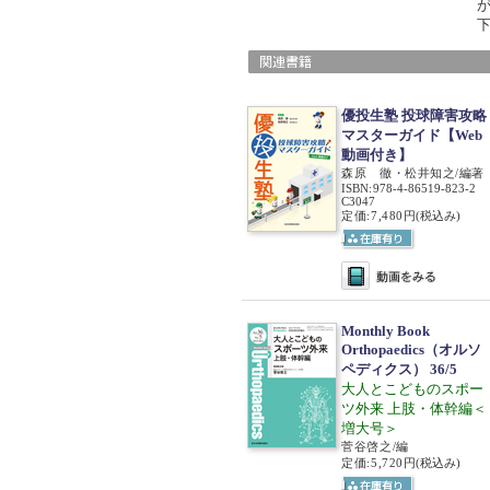
優投生塾 投球障害攻略
マスターガイド【Web
動画付き】
森原 徹・松井知之/編著
ISBN
:
978-4-86519-823-2
C3047
定価:7,480円
(税込み)
Monthly Book
Orthopaedics（オルソ
ペディクス） 36/5
大人とこどものスポー
ツ外来 上肢・体幹編＜
増大号＞
菅谷啓之/編
定価:5,720円
(税込み)