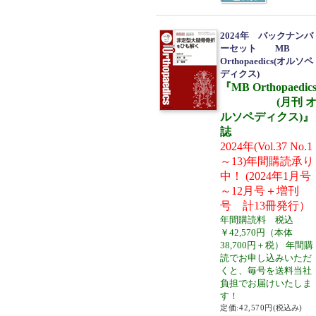
2024年 バックナンバ
ーセット MB
Orthopaedics(オルソペ
ディクス)
『MB Orthopaedic
(月刊 
ルソペディクス)』
誌
2024年(Vol.37 No.1
～13)年間購読承り
中！ (2024年1月号
～12月号＋増刊
号 計13冊発行）
年間購読料 税込
￥42,570円（本体
38,700円＋税） 年間購
読でお申し込みいただ
くと、毎号を送料当社
負担でお届けいたしま
す！
定価:42,570円
(税込み)