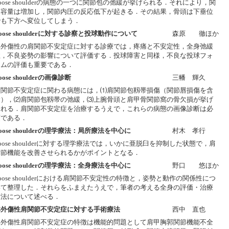
oose shoulderの病態の一つに関節包の弛緩が挙げられる．それにより，関
節容量は増加し，関節内圧の反応低下が起きる．その結果，骨頭は下垂位
でも下方へ変位してしまう．
oose shoulderに対する診察と投球動作について
森原 徹ほか
非外傷性の肩関節不安定症に対する診療では，疼痛と不安定性，全身弛緩
性，不良姿勢の影響について評価する．投球障害と同様，不良な投球フォ
ームの評価も重要である．
oose shoulderの画像診断
三幡 輝久
肩関節不安定症に関わる病態には，⑴肩関節包靱帯損傷（関節唇損傷を含
む），⑵肩関節包靱帯の弛緩，⑶上腕骨頭と肩甲骨関節窩の骨欠損が挙げ
られる．肩関節不安定症を治療するうえで，これらの病態の画像診断は必
須である．
oose shoulderの理学療法：局所療法を中心に
村木 孝行
oose shoulderに対する理学療法では，いかに亜脱臼を抑制した状態で，肩
関節機能を改善させられるかがポイントとなる．
oose shoulderの理学療法：全身療法を中心に
野口 悠ほか
oose shoulderにおける肩関節不安定性の特徴と，姿勢と動作の関係性につ
いて整理した．それらをふまえたうえで，筆者の考える全身の評価・治療
方法について述べる．
非外傷性肩関節不安定症に対する手術療法
西中 直也
非外傷性肩関節不安定症の特徴は機能的問題として肩甲胸郭関節機能不全