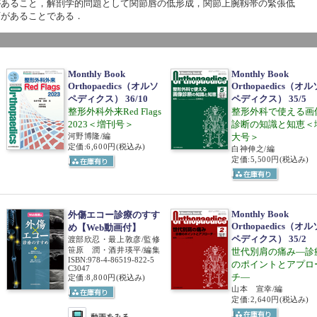
があること，解剖学的問題として関節唇の低形成，関節上腕靱帯の緊張低
下があることである．
Monthly Book
Monthly Book
Orthopaedics（オルソ
Orthopaedics（オル
ペディクス） 36/10
ペディクス） 35/5
整形外科外来Red Flags
整形外科で使える画
2023＜増刊号＞
診断の知識と知恵＜
河野博隆/編
大号＞
定価:6,600円
(税込み)
白神伸之/編
定価:5,500円
(税込み)
Monthly Book
外傷エコー診療のすす
Orthopaedics（オル
め【Web動画付】
ペディクス） 35/2
渡部欣忍・最上敦彦/監修
笹原 潤・酒井瑛平/編集
世代別肩の痛み―診
ISBN
:
978-4-86519-822-5
のポイントとアプロ
C3047
チ―
定価:8,800円
(税込み)
山本 宣幸/編
定価:2,640円
(税込み)