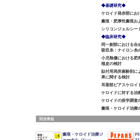
◆基礎研究◆
ケロイド発赤部にお
瘢痕・肥厚性瘢痕お
シリコンジェルシー
◆臨床研究◆
同一創部における合成吸
吸収糸：ナイロン糸
小児熱傷における肥
植皮の検討
貼付用局所麻酔剤に
果に関する検討
耳垂部ピアスケロイ
ケロイドに対する治
ケロイドの疫学調査
瘢痕・ケロイド治療
瘢痕・ケロイド治療ジ
P
33
ャーナル（Scar