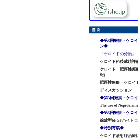
◆第3回瘢痕・ケロ
ン◆
「ケロイドの分類」
ケロイド術後成績評
ケロイド・肥厚性瘢
報)
肥厚性瘢痕・ケロイ
ディスカッション
◆第3回瘢痕・ケロ
The use of Nepidermi
◆第3回瘢痕・ケロ
徐放型bFGFハイド
◆特別寄稿◆
ケロイド放射線治療