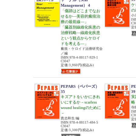
ケ
Management） 4
の
「傷跡はどこまでなお
小
せるか―美容的瘢痕治
IS
療の最前線―」
C3
「臓器別線維化疾患の
定価
治療戦略―線維化疾患
という観点からケロイ
ドを考える―」
瘢痕・ケロイド治療研究会
／編
ISBN
:
978-4-88117-929-1
C3047
定価:3,960円
(税込み)
PEPARS（ペパーズ）
P
35
39
キズアトをいかにきれ
実
いにするか－scarless
略
wound healingのために
寺
IS
－
C3
貴志和生/編
定価
ISBN
:
978-4-88117-484-5
C3047
定価:3,300円
(税込み)