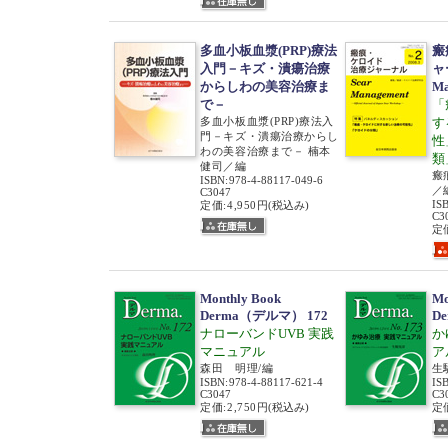
多血小板血漿(PRP)療法
瘢
入門－キズ・潰瘍治療
ャ
からしわの美容治療ま
Ma
で－
「
多血小板血漿(PRP)療法入
す
門－キズ・潰瘍治療からし
性
わの美容治療まで－ 楠本
類
健司／編
瘢
ISBN
:
978-4-88117-049-6
／
C3047
IS
定価:4,950円
(税込み)
C3
定価
Monthly Book
Mo
Derma（デルマ） 172
D
ナローバンドUVB 実践
か
マニュアル
ア
森田 明理/編
生
ISBN
:
978-4-88117-621-4
IS
C3047
C3
定価:2,750円
(税込み)
定価