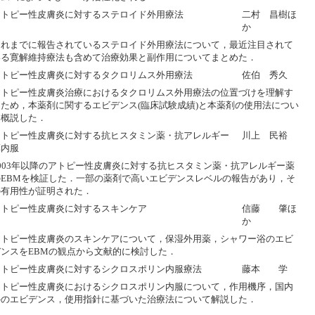
アトピー性皮膚炎に対するステロイド外用療法
二村 昌樹ほ
か
これまでに報告されているステロイド外用療法について，最近注目されて
いる寛解維持療法も含めて治療効果と副作用についてまとめた．
アトピー性皮膚炎に対するタクロリムス外用療法
佐伯 秀久
アトピー性皮膚炎治療におけるタクロリムス外用療法の位置づけを理解す
るため，本薬剤に関するエビデンス(臨床試験成績)と本薬剤の使用法につい
て概説した．
アトピー性皮膚炎に対する抗ヒスタミン薬・抗アレルギー
川上 民裕
薬内服
2003年以降のアトピー性皮膚炎に対する抗ヒスタミン薬・抗アレルギー薬
のEBMを検証した．一部の薬剤で高いエビデンスレベルの報告があり，そ
の有用性が証明された．
アトピー性皮膚炎に対するスキンケア
信藤 肇ほ
か
アトピー性皮膚炎のスキンケアについて，保湿外用薬，シャワー浴のエビ
デンスをEBMの観点から文献的に検討した．
アトピー性皮膚炎に対するシクロスポリン内服療法
藤本 学
アトピー性皮膚炎におけるシクロスポリン内服について，作用機序，国内
外のエビデンス，使用指針に基づいた治療法について解説した．