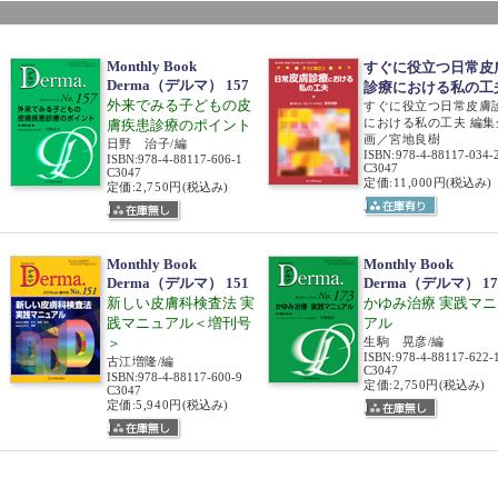
Monthly Book
すぐに役立つ日常皮
Derma（デルマ） 157
診療における私の工
外来でみる子どもの皮
すぐに役立つ日常皮膚
における私の工夫 編集
膚疾患診療のポイント
画／宮地良樹
日野 治子/編
ISBN
:
978-4-88117-034-
ISBN
:
978-4-88117-606-1
C3047
C3047
定価:11,000円
(税込み)
定価:2,750円
(税込み)
Monthly Book
Monthly Book
Derma（デルマ） 151
Derma（デルマ） 17
新しい皮膚科検査法 実
かゆみ治療 実践マニ
践マニュアル＜増刊号
アル
＞
生駒 晃彦/編
ISBN
:
978-4-88117-622-
古江増隆/編
C3047
ISBN
:
978-4-88117-600-9
定価:2,750円
(税込み)
C3047
定価:5,940円
(税込み)