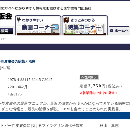
175
ー性皮膚炎の病態と治療
秀久/編
978-4-88117-624-5 C3047
2,750
定価
円(税込み)
2011年2月
３営業日内ですぐに発送！
de0175
ー性皮膚炎の最新マニュアル
。最近の研究から明らかになってきている病態に
まざまな情報と，最良の治療を解説。EBMも含めてまとめられた実践書。
アトピー性皮膚炎におけるフィラグリン遺伝子異常
秋山 真志