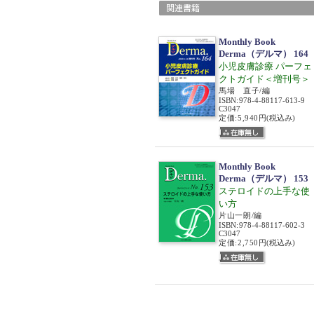
Monthly Book
Derma（デルマ） 164
小児皮膚診療 パーフェ
クトガイド＜増刊号＞
馬場 直子/編
ISBN
:
978-4-88117-613-9
C3047
定価:5,940円
(税込み)
Monthly Book
Derma（デルマ） 153
ステロイドの上手な使
い方
片山一朗/編
ISBN
:
978-4-88117-602-3
C3047
定価:2,750円
(税込み)