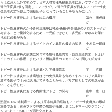
我々は欧州人以外で初めて，日本人尋常性魚鱗癬患者においてフィラグリ
ン遺伝子変異7個を同定し，フィラグリン遺伝子変異が日本人アトピー性皮
膚炎患者の27％以上で発症因子となっていることを明らかにした．
アトピー性皮膚炎におけるかゆみの機序
冨永 光俊ほ
か
アトピー性皮膚炎のかゆみ発現機序は神経-免疫-内分泌系のクロストークが
関与することで複雑化するため，一元的ではなく，多元的にかゆみ対策に
取り組む必要がある．
アトピー性皮膚炎におけるサイトカイン異常の最近の知見
中村晃一郎ほ
か
アトピー性皮膚炎の病態に関与する獲得免疫異常・自然免疫異常，および
サイトカインの作用，またバリア機能異常のメカニズムに関して紹介す
る．
アトピー性皮膚炎における皮膚バリア機能異常
芋川 玄爾
アトピー性皮膚炎の皮膚病態はその免疫異常も含めてすべてバリア異常に
関連する因子で十分に説明ができることから，バリア病としての概念が正
しいことを示した．
アトピー性皮膚炎における内因性アトピーの関与
山中 恵一ほ
か
成熟型IL-18の過剰産生による抗原非特異的経路もアトピー性皮膚炎の形成
に重要である．黄色ブドウ球菌の感染や掻破，更にはキマーゼやグランザ
ムBによってもIL-18が活性化される．