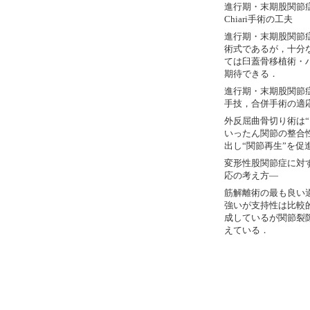
進行期・末期股関節
Chiari手術の工夫
進行期・末期股関節症
術式であるが，十分
ては臼蓋骨移植術・
期待できる．
進行期・末期股関節
手技，合併手術の適
外反屈曲骨切り術は
いったん関節の整合
出し“関節再生”を促
変形性股関節症に対
応の考え方―
筋解離術の最も良い
強いが支持性は比較
成しているが関節裂
えている．