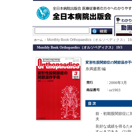
Monthly Book Orthopaedics（オルソペディクス） 19
ホーム
>
Monthly Book Orthopaedics（オルソペディクス） 19/3
変形性股関節症の関節温存手
糸満盛憲/編
2006年3月
or1903
前・初期股関節症に
夫
良好な成績を得るために
すべきである．(2)