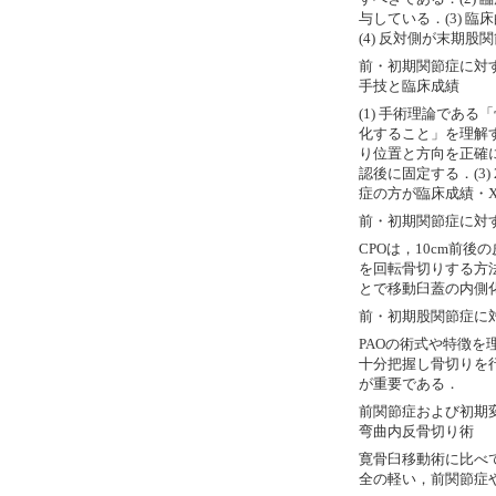
与している．(3) 
(4) 反対側が末期
前・初期関節症に対
手技と臨床成績
(1) 手術理論であ
化すること」を理解す
り位置と方向を正確
認後に固定する．(3)
症の方が臨床成績・
前・初期関節症に対するCurve
CPOは，10cm前
を回転骨切りする方
とで移動臼蓋の内側
前・初期股関節症に対するBern
PAOの術式や特徴
十分把握し骨切りを
が重要である．
前関節症および初期
弯曲内反骨切り術
寛骨臼移動術に比べ
全の軽い，前関節症