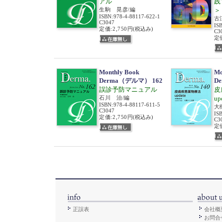
アル
践
生駒 晃彦/編
＞
ISBN
:
978-4-88117-622-1
古
C3047
IS
定価:2,750円
(税込み)
C3
定価
Monthly Book
Mo
Derma（デルマ） 162
D
誤診予防マニュアル
皮
石川 治/編
u
ISBN
:
978-4-88117-611-5
大
C3047
IS
定価:2,750円
(税込み)
C3
定価
正誤表
会社概
お問合