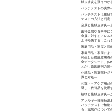
触皮膚炎を疑うのか
パッチテストの実際
パッチテストは接触
テストの方法と判定
金属と接触皮膚炎―
歯科金属や食事中に
金属に対するアレル
より軽快する．これ
家庭用品・家屋と接
家庭用品・家屋によ
発生した接触皮膚炎
全データシート」(
M
とが，原因解明の第
化粧品・医薬部外品
識と対処―
化粧・ヘアケア用品
避し，代替品を使用
植物と接触皮膚炎―
アレルギー性接触皮
パッチテストで植物
る．減感作について