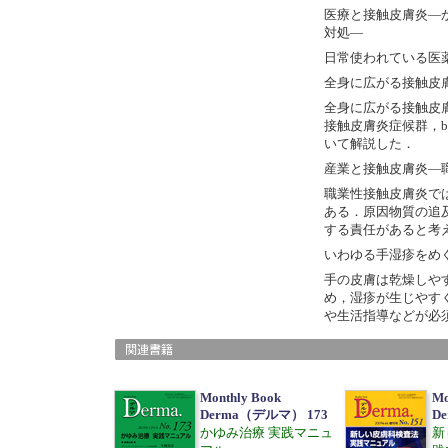
医療と接触皮膚炎―
対処―
日常使われている医
全身に広がる接触皮
全身に広がる接触皮
接触皮膚炎症候群，ba
いて解説した．
産業と接触皮膚炎―
職業性接触皮膚炎で
ある．原因物質の追
する責任があると考
いわゆる手湿疹をめ
手の皮膚は乾燥しや
め，湿疹が生じやす
や生活指導などが必
Monthly Book
Mo
Derma（デルマ） 173
D
かゆみ治療 実践マニュ
新