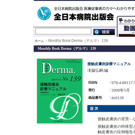
Monthly Book Derma（デルマ） 139
ホーム
>
Monthly Book Derma（デルマ） 139
接触皮膚炎診療マニュアル
滝脇弘嗣/編
978-4-88117-
2008年5月
de0139
接触皮膚炎の背景―
接触皮膚炎の特殊型
触皮膚炎の症例報告