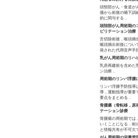
頭頸部がん・食道が
価から術後の嚥下訓
的に関与する．
頭頚部がん周術期の
ビリテーション治療
舌切除術後，喉頭摘
喉頭摘出術後につい
発された代用音声手
乳がん周術期のリハ
乳房再建術を含めた
ン治療．
周術期のリンパ浮腫
リンパ浮腫予防指導
導，運動指導が重要
要点をまとめる．
骨腫瘍（骨転移，原
テーション診療
骨腫瘍の周術期では
いくことになる．術
と情報共有が不可欠
がん周術期の栄養管