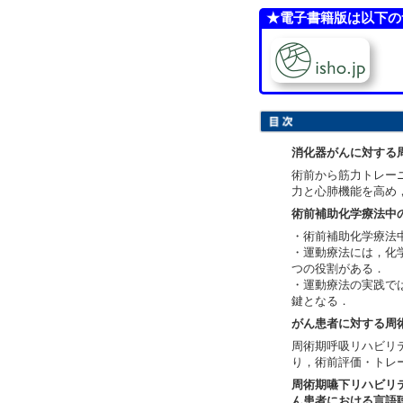
★電子書籍版は以下の
消化器がんに対する
術前から筋力トレー
力と心肺機能を高め
術前補助化学療法中
・術前補助化学療法
・運動療法には，化
つの役割がある．
・運動療法の実践で
鍵となる．
がん患者に対する周
周術期呼吸リハビリ
り，術前評価・トレ
周術期嚥下リハビリ
ん患者における言語