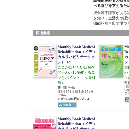
認知症高齢者の摂食
べる喜びを支えるた
摂食嚥下障害がある
を知り，生活史や認
機能を引き出す場づ
Monthly Book Medical
Mo
Rehabilitation（メディ
Re
カルリハビリテーショ
カ
ン） 321
ン
ここが知りたい口腔ケ
実
ア―わたしが教えるコ
ハ
ツとポイント―＜増刊
＜
号＞
菊
IS
藤谷順子/編
C3
ISBN
:
978-4-86519-971-0
定価
C3047
定価:5,500円
(税込み)
Monthly Book Medical
Rehabilitation（メディ
カルリハビリテーショ