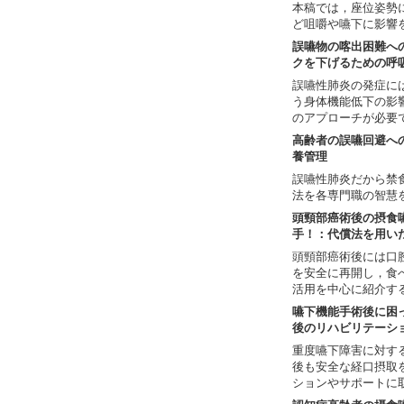
本稿では，座位姿勢
ど咀嚼や嚥下に影響
誤嚥物の喀出困難へ
クを下げるための呼
誤嚥性肺炎の発症に
う身体機能低下の影
のアプローチが必要
高齢者の誤嚥回避へ
養管理
誤嚥性肺炎だから禁
法を各専門職の智慧
頭頸部癌術後の摂食
手！：代償法を用い
頭頸部癌術後には口
を安全に再開し，食
活用を中心に紹介す
嚥下機能手術後に困
後のリハビリテーシ
重度嚥下障害に対す
後も安全な経口摂取
ションやサポートに