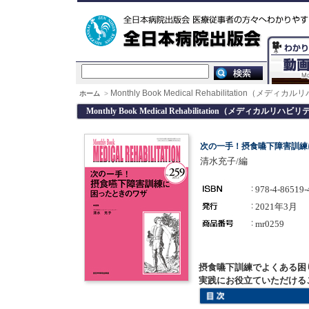
Monthly Book Medical Rehabilitation（メデ
ホーム
>
Monthly Book Medical Rehabilitation（メディカルリハ
次の一手！摂食嚥下障害訓練
清水充子/編
978-4-86519-
2021年3月
mr0259
摂食嚥下訓練でよくある困
実践にお役立ていただける