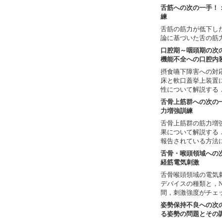
舌筋への次の一手！
練
舌筋の筋力が低下し
論に基づいた舌の筋
口腔期～咽頭期の次
機能不全への口腔内
摂食嚥下障害への対
床と軟口蓋挙上装置
性について解説する
舌骨上筋群への次の
力増強訓練
舌骨上筋群の筋力増
果について解説する
報告されている方法
舌骨・喉頭領域への
経筋電気刺激
舌骨喉頭領域の電気刺激
デバイスの種類と，
間，刺激強度がチェ
姿勢保持不良への次
る姿勢の問題とその