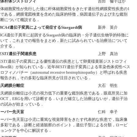
錐体杆体ジストロフィ
吉田 倫子ほか
錐体細胞変性が先行した後に杆体細胞変性をきたす遺伝性網膜変性疾患の1
つである．網膜電図検査を含めた臨床的特徴，病因遺伝子および主な鑑別
診断について概説する．
BCA4
遺伝子変異によって発症するStargardt病
新井 英介
BCA
遺伝子異常に起因するStargardt病の臨床的・分子遺伝生物学的特徴に
ついて，これまでの報告をまとめ，新たに試みられている治療法について
紹介する．
EST1
遺伝子関連疾患
上野 真治
EST1
遺伝子の変異による優性遺伝の疾患として卵黄様黄斑ジストロフィ
Best病）が知られている．近年
BEST1
遺伝子変異による常染色体劣性ベス
ロフィノパチー（autosomal recessive bestrophinopathy）と呼ばれる疾患
が報告され，その多彩な臨床所見が注目されている．
先天網膜分離症
大石 明生
先天網膜分離症は小児の視力低下の重要な鑑別疾患である．眼底所見に加
えOCT，ERGを用いて診断する．いまだ確立した治療はないが，遺伝子治
療の試みが始まっている．
レーバー先天盲
仁科 幸子
レーバー先天盲は小児に重篤な視覚障害をきたす代表的な疾患で，臨床像
は多彩である．診断と経過観察のポイント，遺伝子型による分類，ロービ
ジョンケアを中心に解説する．