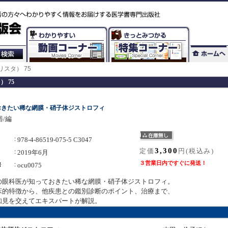
クリスタ） 75
） 75
おきたい稀な網膜・硝子体ジストロフィ
/編
978-4-86519-075-5 C3047
3,300
定価
円(税込み)
2019年6月
３営業日内ですぐに発送！
ocu0075
の眼科医が知っておきたい稀な網膜・硝子体ジストロフィ。
床的特徴から、他疾患との鑑別診断のポイント、治療まで、
知見を交えてエキスパートが解説。