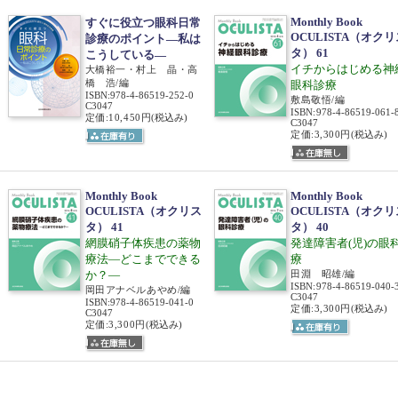
Monthly Book
すぐに役立つ眼科日常
OCULISTA（オクリ
診療のポイント―私は
タ） 61
こうしている―
イチからはじめる神
大橋裕一・村上 晶・高
橋 浩/編
眼科診療
ISBN
:
978-4-86519-252-0
敷島敬悟/編
C3047
ISBN
:
978-4-86519-061-
定価:10,450円
(税込み)
C3047
定価:3,300円
(税込み)
Monthly Book
Monthly Book
OCULISTA（オクリス
OCULISTA（オクリ
タ） 41
タ） 40
網膜硝子体疾患の薬物
発達障害者(児)の眼
療法―どこまでできる
療
か？―
田淵 昭雄/編
ISBN
:
978-4-86519-040-
岡田アナベルあやめ/編
C3047
ISBN
:
978-4-86519-041-0
定価:3,300円
(税込み)
C3047
定価:3,300円
(税込み)