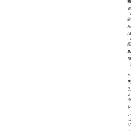
A
A
B
B
（
ト