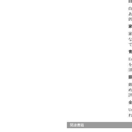
家
E
U