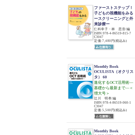
ファーストステップ！
子どもの視機能をみる
ースクリーニングと外
来診療ー
仁科幸子・林 思音/編
ISBN
:
978-4-86519-815-7
C3047
定価:7,480円
(税込み)
Monthly Book
OCULISTA（オクリス
タ） 60
進化するOCT活用術―
基礎から最新まで―＜
増大号＞
辻川 明孝/編
ISBN
:
978-4-86519-060-1
C3047
定価:5,500円
(税込み)
Monthly Book