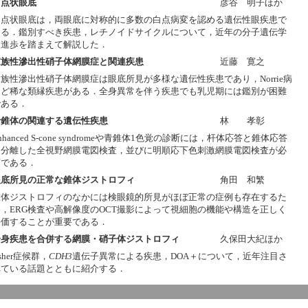
白点状眼底
彦谷 明子ほか
白点状眼底は，両眼底に対称的に多数の白点病変を認める遺伝性眼疾患で
ある．鑑別すべき疾患，レチノイドサイクルについて，近年の分子遺伝学
的進歩を踏まえて解説した．
家族性滲出性硝子体網膜症と関連疾患
近藤 寛之
族性滲出性硝子体網膜症は眼底所見が多様な遺伝性疾患であり，Norrie病
など稀な類縁疾患がある．全身異常を伴う疾患でも乳児期には鑑別が困難
である．
青錐体の関連する遺伝性疾患
林 孝彰
nhanced S-cone syndromeや青錐体1色覚の診断には，杆体応答と錐体応答
を分離した全視野網膜電図検査，並びに明順応下色刺激網膜電図検査が必
須である．
眼底所見の正常な錐体ジストロフィ
角田 和繁
錐体ジストロフィのなかには検眼鏡的所見がほぼ正常の症例も存在するた
め，ERG検査や高解像度のOCT撮影によって視細胞の機能や構造を正しく
評価することが重要である．
全身疾患を合併する網膜・硝子体ジストロフィ
久保田大紀ほか
sher症候群，
CDH3
遺伝子異常による疾患，DOA＋について，近年注目さ
れている話題とともに紹介する．