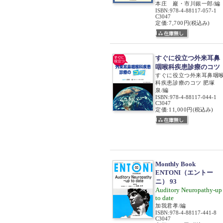
本庄 巖・市川銀一郎/編
ISBN
:
978-4-88117-057-1
C3047
定価:7,700円
(税込み)
すぐに役立つ外来耳鼻
咽喉科疾患診療のコツ
すぐに役立つ外来耳鼻咽
科疾患診療のコツ 肥塚
泉/編
ISBN
:
978-4-88117-044-1
C3047
定価:11,000円
(税込み)
Monthly Book
ENTONI（エントー
ニ） 93
Auditory Neuropathy-up
to date
加我君孝/編
ISBN
:
978-4-88117-441-8
C3047