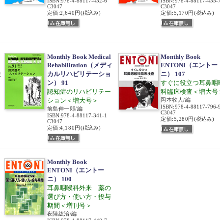
ISBN
:
978-4-88117-432-6
ISBN
:
978-4-88117-435-
C3047
C3047
定価:2,640円
(税込み)
定価:5,170円
(税込み)
Monthly Book Medical
Monthly Book
Rehabilitation（メディ
ENTONI（エントー
カルリハビリテーショ
ニ） 107
喉
ン） 91
すぐに役立つ耳鼻咽
認知症のリハビリテー
科臨床検査＜増大号
ション＜増大号＞
岡本牧人/編
ISBN
:
978-4-88117-796-
前島伸一郎/編
C3047
ISBN
:
978-4-88117-341-1
定価:5,280円
(税込み)
C3047
定価:4,180円
(税込み)
Monthly Book
ENTONI（エントー
ニ） 100
耳鼻咽喉科外来 薬の
選び方・使い方・投与
期間＜増刊号＞
夜陣紘治/編