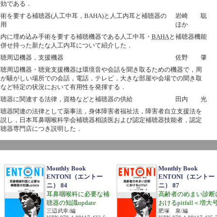
有効である．
術を要する補聴器(人工中耳，BAHA)と人工内耳と補聴器の
岩崎 聡
併用
ほか
体内に埋め込み手術を要する補聴機器である人工中耳・
BAHA
と補聴器機能
も併せ持った新たな人工内耳について紹介した．
補聴周辺機器，支援機器
佐野 肇
補聴周辺機器・聴覚支援機器は環境音や会話を聞き取るための機器で，周
囲が騒がしい場所での会話，電話，テレビ，大きな部屋や会場での聞き取
りなど特定の状況において有用性を発揮する．
補聴器に関連する法律，資格などと補聴器の供給
田内 光
補聴器関連の法律として薬事法，身体障害者福祉法，障害者自立支援法を
解説し，日本耳鼻咽喉科学会補聴器相談医および認定補聴器技能者，認定
補聴器専門店につき説明した．
Monthly Book
Monthly Book
ENTONI（エントー
ENTONI（エントー
ニ） 84
ニ） 87
耳鼻咽喉科に必要な補
高齢者のめまい診断
聴器の知識update
おけるpitfall＜増大
三辺武幸/編
肥塚 泉/編