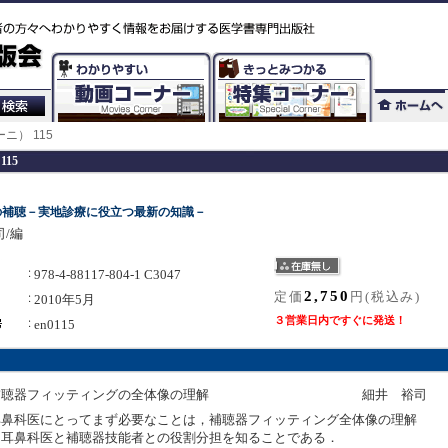
ーニ） 115
115
の補聴－実地診療に役立つ最新の知識－
/編
978-4-88117-804-1 C3047
2,750
定価
円(税込み)
2010年5月
３営業日内ですぐに発送！
en0115
補聴器フィッティングの全体像の理解
細井 裕司
耳鼻科医にとってまず必要なことは，補聴器フィッティング全体像の理解
と耳鼻科医と補聴器技能者との役割分担を知ることである．