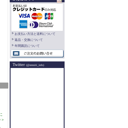
お支払い方法と送料について
返品・交換について
年間購読について
Twitter
(@zenniti_info)
に
号＞